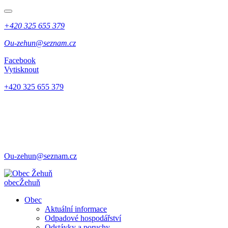
+420 325 655 379
Ou-zehun@seznam.cz
Facebook
Vytisknout
+420 325 655 379
Ou-zehun@seznam.cz
obec
Žehuň
Obec
Aktuální informace
Odpadové hospodářství
Odstávky a poruchy