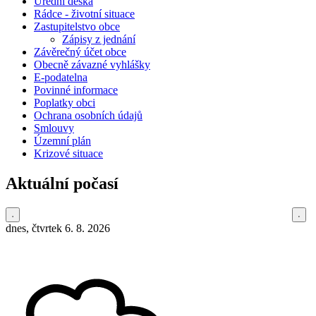
Úřední deska
Rádce - životní situace
Zastupitelstvo obce
Zápisy z jednání
Závěrečný účet obce
Obecně závazné vyhlášky
E-podatelna
Povinné informace
Poplatky obci
Ochrana osobních údajů
Smlouvy
Územní plán
Krizové situace
Aktuální počasí
dnes, čtvrtek 6. 8. 2026