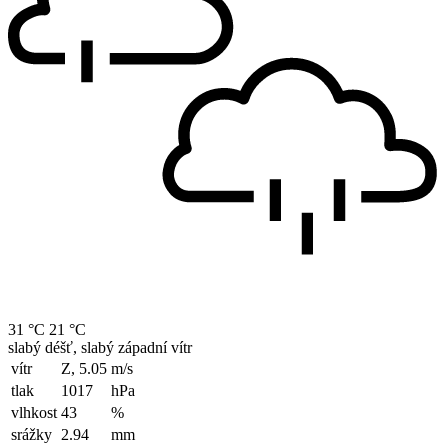
31 °C
21 °C
slabý déšť, slabý západní vítr
vítr
Z, 5.05
m/s
tlak
1017
hPa
vlhkost
43
%
srážky
2.94
mm