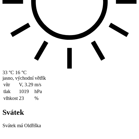
33 °C
16 °C
jasno, východní větřík
vítr
V, 3.29
m/s
tlak
1019
hPa
vlhkost
23
%
Svátek
Svátek má
Oldřiška