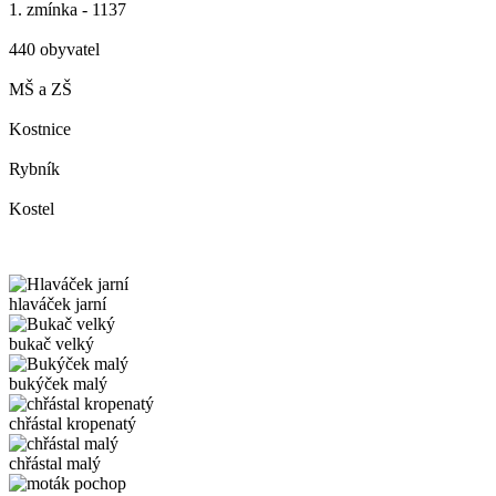
1. zmínka - 1137
440 obyvatel
MŠ a ZŠ
Kostnice
Rybník
Kostel
hlaváček jarní
bukač velký
bukýček malý
chřástal kropenatý
chřástal malý