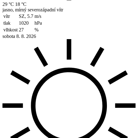
29 °C
18 °C
jasno, mírný severozápadní vítr
vítr
SZ, 5.7
m/s
tlak
1020
hPa
vlhkost
27
%
sobota 8. 8. 2026