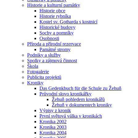
Historie a kulturní památky
Historie obce
Historie rybníka
Kostel sv. Gotharda s kostnicí
Historické budovy
Sochy a pomníky
Osobnosti
Příroda a přírodní rezervace
Památné stromy
Podniky a služby
Spolky a zájmová činnost
Škola
Fotogalerie
Publicita projektů
Kroniky
Das Gedenkbuch für die Schule zu Žehuň
Průvodní slovo kronikářky
Žehuň pohledem kronikářů
Žehuň v dokumentech kroniky
Výpisy z kronik
První světová válka v kronikách
Kronika 2002
Kronika 2003
Kronika 2004