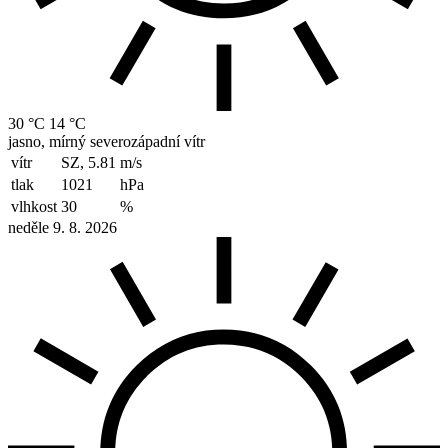
30 °C
14 °C
jasno, mírný severozápadní vítr
vítr
SZ, 5.81
m/s
tlak
1021
hPa
vlhkost
30
%
neděle 9. 8. 2026