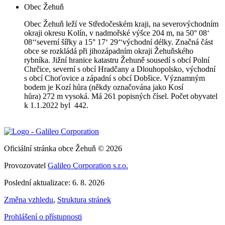
Obec Žehuň
Obec Žehuň leží ve Středočeském kraji, na severovýchodním
okraji okresu Kolín, v nadmořské výšce 204 m, na 50° 08‘
08‘‘severní šířky a 15° 17‘ 29‘‘východní délky. Značná část
obce se rozkládá při jihozápadním okraji Žehuňského
rybníka. Jižní hranice katastru Žehuně sousedí s obcí Polní
Chrčice, severní s obcí Hradčany a Dlouhopolsko, východní
s obcí Choťovice a západní s obcí Dobšice. Významným
bodem je Kozí hůra (někdy označována jako Kosí
hůra) 272 m vysoká. Má 261 popisných čísel. Počet obyvatel
k 1.1.2022 byl 442.
Oficiální stránka obce Žehuň © 2026
Provozovatel
Galileo Corporation s.r.o.
Poslední aktualizace: 6. 8. 2026
Změna vzhledu
,
Struktura stránek
Prohlášení o přístupnosti