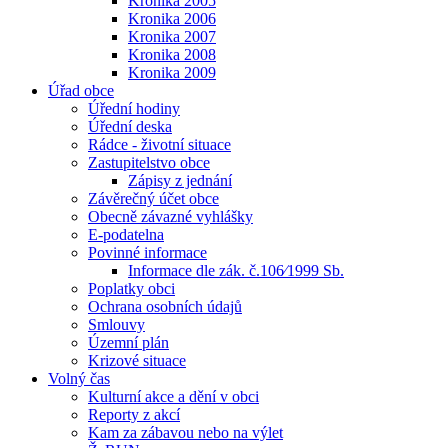
Kronika 2005
Kronika 2006
Kronika 2007
Kronika 2008
Kronika 2009
Úřad obce
Úřední hodiny
Úřední deska
Rádce - životní situace
Zastupitelstvo obce
Zápisy z jednání
Závěrečný účet obce
Obecně závazné vyhlášky
E-podatelna
Povinné informace
Informace dle zák. č.106⁄1999 Sb.
Poplatky obci
Ochrana osobních údajů
Smlouvy
Územní plán
Krizové situace
Volný čas
Kulturní akce a dění v obci
Reporty z akcí
Kam za zábavou nebo na výlet