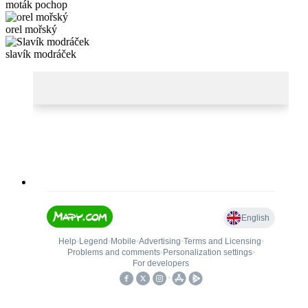
moták pochop
orel mořský
slavík modráček