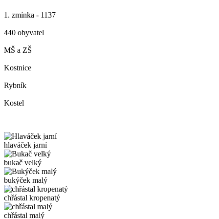
1. zmínka - 1137
440 obyvatel
MŠ a ZŠ
Kostnice
Rybník
Kostel
hlaváček jarní
bukač velký
bukýček malý
chřástal kropenatý
chřástal malý