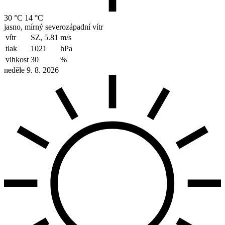
30 °C
14 °C
jasno, mírný severozápadní vítr
vítr
SZ, 5.81
m/s
tlak
1021
hPa
vlhkost
30
%
neděle 9. 8. 2026