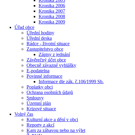
Kronika 2005
Kronika 2006
Kronika 2007
Kronika 2008
Kronika 2009
Úřad obce
Úřední hodiny
Úřední deska
Rádce - životní situace
Zastupitelstvo obce
Zápisy z jednání
Závěrečný účet obce
Obecně závazné vyhlášky
E-podatelna
Povinné informace
Informace dle zák. č.106⁄1999 Sb.
Poplatky obci
Ochrana osobních údajů
Smlouvy
Územní plán
Krizové situace
Volný čas
Kulturní akce a dění v obci
Reporty z akcí
Kam za zábavou nebo na výlet