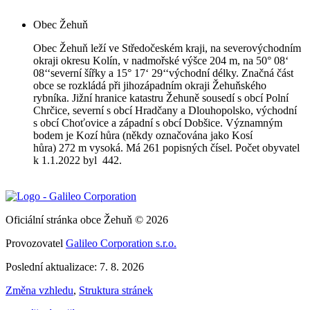
Obec Žehuň
Obec Žehuň leží ve Středočeském kraji, na severovýchodním
okraji okresu Kolín, v nadmořské výšce 204 m, na 50° 08‘
08‘‘severní šířky a 15° 17‘ 29‘‘východní délky. Značná část
obce se rozkládá při jihozápadním okraji Žehuňského
rybníka. Jižní hranice katastru Žehuně sousedí s obcí Polní
Chrčice, severní s obcí Hradčany a Dlouhopolsko, východní
s obcí Choťovice a západní s obcí Dobšice. Významným
bodem je Kozí hůra (někdy označována jako Kosí
hůra) 272 m vysoká. Má 261 popisných čísel. Počet obyvatel
k 1.1.2022 byl 442.
Oficiální stránka obce Žehuň © 2026
Provozovatel
Galileo Corporation s.r.o.
Poslední aktualizace: 7. 8. 2026
Změna vzhledu
,
Struktura stránek