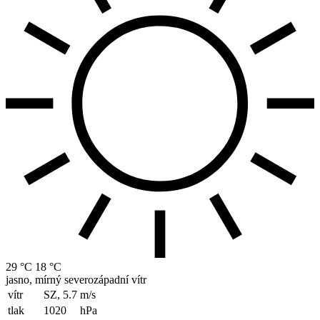
29 °C
18 °C
jasno, mírný severozápadní vítr
vítr
SZ, 5.7
m/s
tlak
1020
hPa