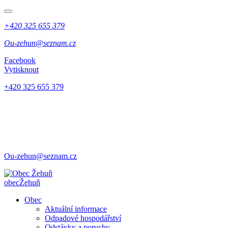
+420 325 655 379
Ou-zehun@seznam.cz
Facebook
Vytisknout
+420 325 655 379
Ou-zehun@seznam.cz
obec
Žehuň
Obec
Aktuální informace
Odpadové hospodářství
Odstávky a poruchy