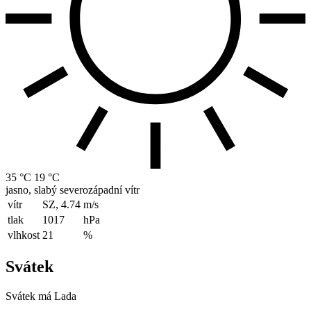
35 °C
19 °C
jasno, slabý severozápadní vítr
vítr
SZ, 4.74
m/s
tlak
1017
hPa
vlhkost
21
%
Svátek
Svátek má
Lada