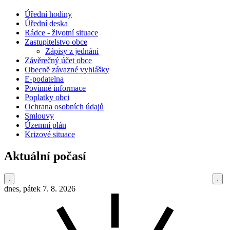
Úřední hodiny
Úřední deska
Rádce - životní situace
Zastupitelstvo obce
Zápisy z jednání
Závěrečný účet obce
Obecně závazné vyhlášky
E-podatelna
Povinné informace
Poplatky obci
Ochrana osobních údajů
Smlouvy
Územní plán
Krizové situace
Aktuální počasí
dnes, pátek 7. 8. 2026