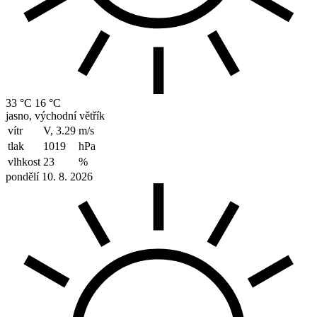
33 °C
16 °C
jasno, východní větřík
vítr
V, 3.29
m/s
tlak
1019
hPa
vlhkost
23
%
pondělí 10. 8. 2026