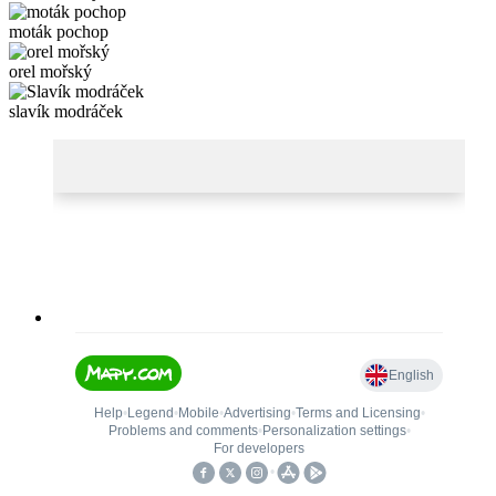
moták pochop
orel mořský
slavík modráček