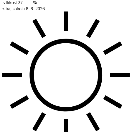
vlhkost
27
%
zítra, sobota 8. 8. 2026