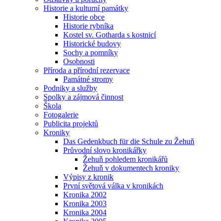
Historie a kulturní památky
Historie obce
Historie rybníka
Kostel sv. Gotharda s kostnicí
Historické budovy
Sochy a pomníky
Osobnosti
Příroda a přírodní rezervace
Památné stromy
Podniky a služby
Spolky a zájmová činnost
Škola
Fotogalerie
Publicita projektů
Kroniky
Das Gedenkbuch für die Schule zu Žehuň
Průvodní slovo kronikářky
Žehuň pohledem kronikářů
Žehuň v dokumentech kroniky
Výpisy z kronik
První světová válka v kronikách
Kronika 2002
Kronika 2003
Kronika 2004