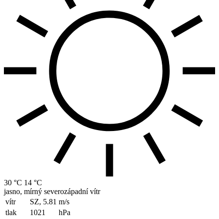
30 °C
14 °C
jasno, mírný severozápadní vítr
vítr
SZ, 5.81
m/s
tlak
1021
hPa