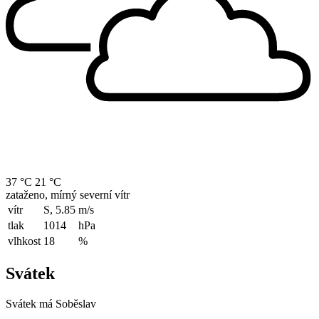
37 °C
21 °C
zataženo, mírný severní vítr
vítr
S, 5.85
m/s
tlak
1014
hPa
vlhkost
18
%
Svátek
Svátek má
Soběslav