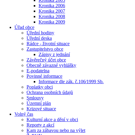
Kronika 2005
Kronika 2006
Kronika 2007
Kronika 2008
Kronika 2009
Úřad obce
Úřední hodiny
Úřední deska
Rádce - životní situace
Zastupitelstvo obce
Zápisy z jednání
Závěrečný účet obce
Obecně závazné vyhlášky
E-podatelna
Povinné informace
Informace dle zák. č.106⁄1999 Sb.
Poplatky obci
Ochrana osobních údajů
Smlouvy
Územní plán
Krizové situace
Volný čas
Kulturní akce a dění v obci
Reporty z akcí
Kam za zábavou nebo na výlet