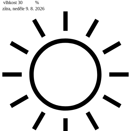
vlhkost
30
%
zítra, neděle 9. 8. 2026