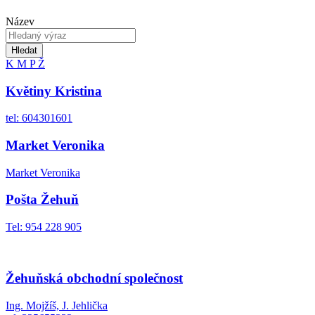
Název
Hledat
K
M
P
Ž
Květiny Kristina
tel: 604301601
Market Veronika
Market Veronika
Pošta Žehuň
Tel: 954 228 905
Žehuňská obchodní společnost
Ing. Mojžíš, J. Jehlička