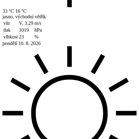
33 °C
16 °C
jasno, východní větřík
vítr
V, 3.29
m/s
tlak
1019
hPa
vlhkost
23
%
pondělí 10. 8. 2026