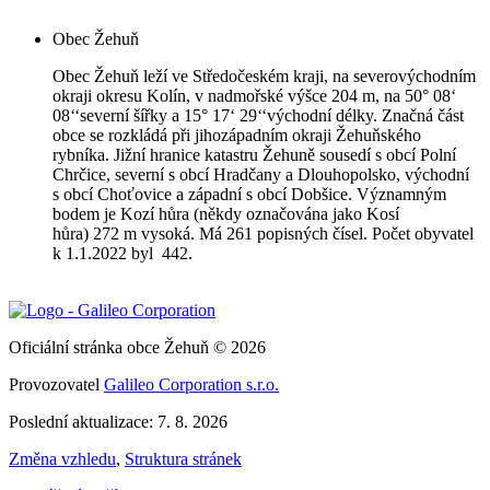
Obec Žehuň
Obec Žehuň leží ve Středočeském kraji, na severovýchodním
okraji okresu Kolín, v nadmořské výšce 204 m, na 50° 08‘
08‘‘severní šířky a 15° 17‘ 29‘‘východní délky. Značná část
obce se rozkládá při jihozápadním okraji Žehuňského
rybníka. Jižní hranice katastru Žehuně sousedí s obcí Polní
Chrčice, severní s obcí Hradčany a Dlouhopolsko, východní
s obcí Choťovice a západní s obcí Dobšice. Významným
bodem je Kozí hůra (někdy označována jako Kosí
hůra) 272 m vysoká. Má 261 popisných čísel. Počet obyvatel
k 1.1.2022 byl 442.
Oficiální stránka obce Žehuň © 2026
Provozovatel
Galileo Corporation s.r.o.
Poslední aktualizace: 7. 8. 2026
Změna vzhledu
,
Struktura stránek