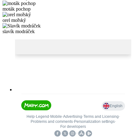
moták pochop
orel mořský
slavík modráček