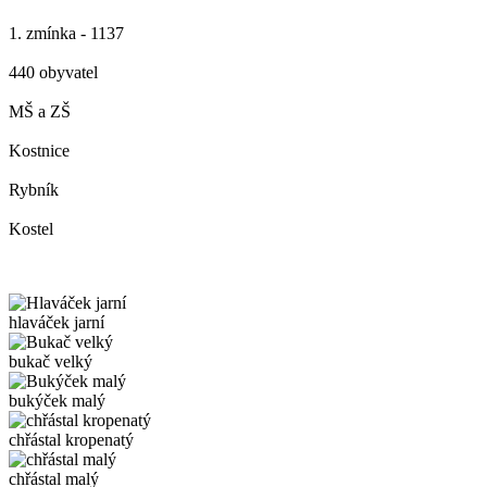
1. zmínka - 1137
440 obyvatel
MŠ a ZŠ
Kostnice
Rybník
Kostel
hlaváček jarní
bukač velký
bukýček malý
chřástal kropenatý
chřástal malý