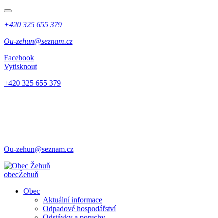
+420 325 655 379
Ou-zehun@seznam.cz
Facebook
Vytisknout
+420 325 655 379
Ou-zehun@seznam.cz
obec
Žehuň
Obec
Aktuální informace
Odpadové hospodářství
Odstávky a poruchy