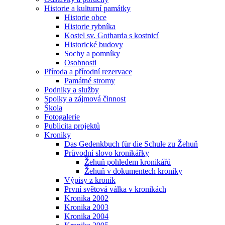
Historie a kulturní památky
Historie obce
Historie rybníka
Kostel sv. Gotharda s kostnicí
Historické budovy
Sochy a pomníky
Osobnosti
Příroda a přírodní rezervace
Památné stromy
Podniky a služby
Spolky a zájmová činnost
Škola
Fotogalerie
Publicita projektů
Kroniky
Das Gedenkbuch für die Schule zu Žehuň
Průvodní slovo kronikářky
Žehuň pohledem kronikářů
Žehuň v dokumentech kroniky
Výpisy z kronik
První světová válka v kronikách
Kronika 2002
Kronika 2003
Kronika 2004