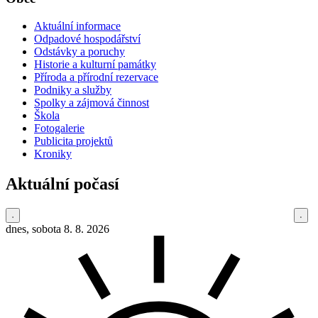
Aktuální informace
Odpadové hospodářství
Odstávky a poruchy
Historie a kulturní památky
Příroda a přírodní rezervace
Podniky a služby
Spolky a zájmová činnost
Škola
Fotogalerie
Publicita projektů
Kroniky
Aktuální počasí
dnes, sobota 8. 8. 2026