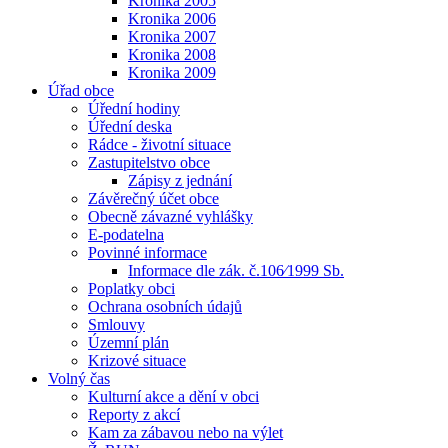
Kronika 2005
Kronika 2006
Kronika 2007
Kronika 2008
Kronika 2009
Úřad obce
Úřední hodiny
Úřední deska
Rádce - životní situace
Zastupitelstvo obce
Zápisy z jednání
Závěrečný účet obce
Obecně závazné vyhlášky
E-podatelna
Povinné informace
Informace dle zák. č.106⁄1999 Sb.
Poplatky obci
Ochrana osobních údajů
Smlouvy
Územní plán
Krizové situace
Volný čas
Kulturní akce a dění v obci
Reporty z akcí
Kam za zábavou nebo na výlet