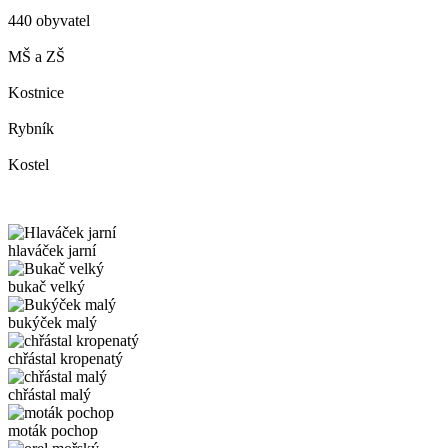
440 obyvatel
MŠ a ZŠ
Kostnice
Rybník
Kostel
hlaváček jarní
bukač velký
bukýček malý
chřástal kropenatý
chřástal malý
moták pochop