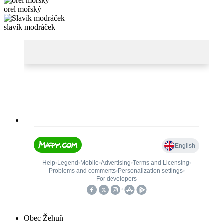
orel mořský
slavík modráček
Obec Žehuň