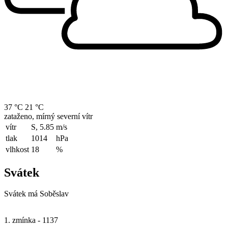
37 °C
21 °C
zataženo, mírný severní vítr
vítr
S, 5.85
m/s
tlak
1014
hPa
vlhkost
18
%
Svátek
Svátek má
Soběslav
1. zmínka - 1137