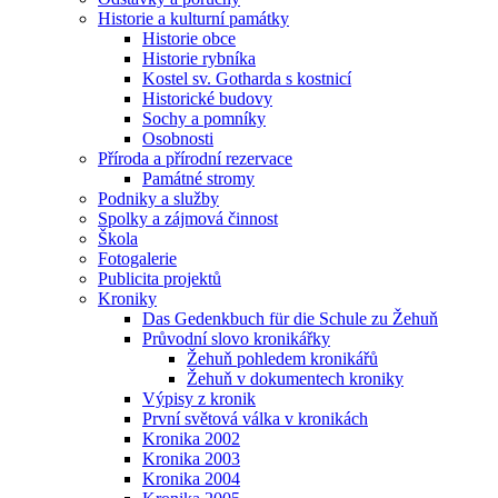
Historie a kulturní památky
Historie obce
Historie rybníka
Kostel sv. Gotharda s kostnicí
Historické budovy
Sochy a pomníky
Osobnosti
Příroda a přírodní rezervace
Památné stromy
Podniky a služby
Spolky a zájmová činnost
Škola
Fotogalerie
Publicita projektů
Kroniky
Das Gedenkbuch für die Schule zu Žehuň
Průvodní slovo kronikářky
Žehuň pohledem kronikářů
Žehuň v dokumentech kroniky
Výpisy z kronik
První světová válka v kronikách
Kronika 2002
Kronika 2003
Kronika 2004