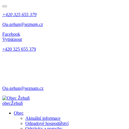
+420 325 655 379
Ou-zehun@seznam.cz
Facebook
Vytisknout
+420 325 655 379
Ou-zehun@seznam.cz
obec
Žehuň
Obec
Aktuální informace
Odpadové hospodářství
Odstávky a poruchy