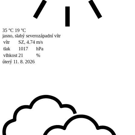
35 °C
19 °C
jasno, slabý severozápadní vítr
vítr
SZ, 4.74
m/s
tlak
1017
hPa
vlhkost
21
%
úterý 11. 8. 2026