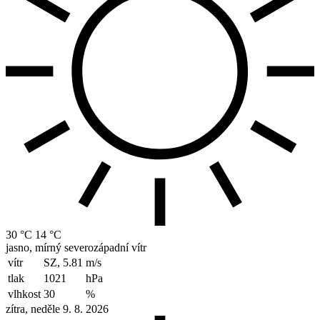
30 °C
14 °C
jasno, mírný severozápadní vítr
vítr
SZ, 5.81
m/s
tlak
1021
hPa
vlhkost
30
%
zítra, neděle 9. 8. 2026