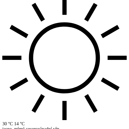
30 °C
14 °C
jasno, mírný severozápadní vítr