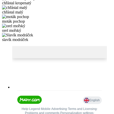
chřástal kropenatý
chřástal malý
moták pochop
orel mořský
slavík modráček