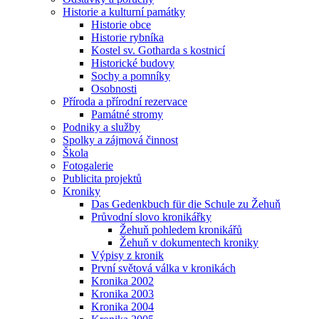
Historie a kulturní památky
Historie obce
Historie rybníka
Kostel sv. Gotharda s kostnicí
Historické budovy
Sochy a pomníky
Osobnosti
Příroda a přírodní rezervace
Památné stromy
Podniky a služby
Spolky a zájmová činnost
Škola
Fotogalerie
Publicita projektů
Kroniky
Das Gedenkbuch für die Schule zu Žehuň
Průvodní slovo kronikářky
Žehuň pohledem kronikářů
Žehuň v dokumentech kroniky
Výpisy z kronik
První světová válka v kronikách
Kronika 2002
Kronika 2003
Kronika 2004