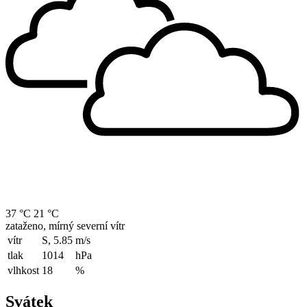
37 °C
21 °C
zataženo, mírný severní vítr
vítr
S, 5.85
m/s
tlak
1014
hPa
vlhkost
18
%
Svátek