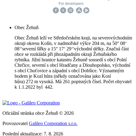
Obec Žehuň
Obec Žehuň leží ve Středočeském kraji, na severovýchodním
okraji okresu Kolín, v nadmořské výšce 204 m, na 50° 08‘
08‘‘severní šířky a 15° 17‘ 29‘‘východní délky. Značná část
obce se rozkládá při jihozápadním okraji Žehuňského
rybníka. Jižní hranice katastru Žehuně sousedí s obcí Polní
Chrčice, severní s obcí Hradčany a Dlouhopolsko, východní
s obcí Choťovice a západní s obcí Dobšice. Významným
bodem je Kozí hůra (někdy označována jako Kosí
hůra) 272 m vysoká. Má 261 popisných čísel. Počet obyvatel
k 1.1.2022 byl 442.
Oficiální stránka obce Žehuň © 2026
Provozovatel
Galileo Corporation s.r.o.
Poslední aktualizace: 7. 8. 2026