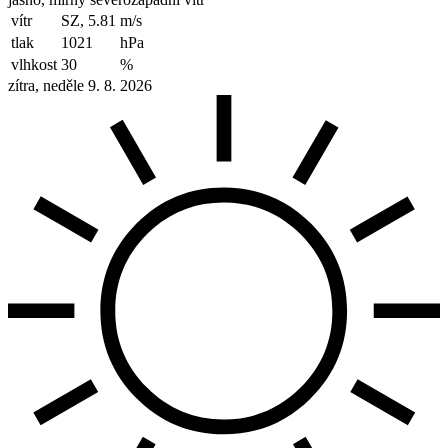
vítr
SZ, 5.81
m/s
tlak
1021
hPa
vlhkost
30
%
zítra, neděle 9. 8. 2026