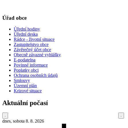
Úřad obce
Úřední hodiny
Úřední deska
Rádce - životní situace
Zastupitelstvo obce
Závěrečný účet obce
Obecně závazné vyhlášky
E-podatelna
Povinné informace
Poplatky obci
Ochrana osobních údajů
Smlouvy
Územní plán
Krizové situace
Aktuální počasí
dnes, sobota 8. 8. 2026