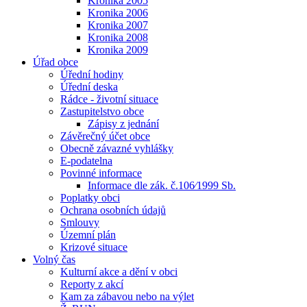
Kronika 2005
Kronika 2006
Kronika 2007
Kronika 2008
Kronika 2009
Úřad obce
Úřední hodiny
Úřední deska
Rádce - životní situace
Zastupitelstvo obce
Zápisy z jednání
Závěrečný účet obce
Obecně závazné vyhlášky
E-podatelna
Povinné informace
Informace dle zák. č.106⁄1999 Sb.
Poplatky obci
Ochrana osobních údajů
Smlouvy
Územní plán
Krizové situace
Volný čas
Kulturní akce a dění v obci
Reporty z akcí
Kam za zábavou nebo na výlet