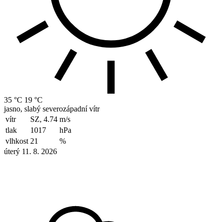
35 °C
19 °C
jasno, slabý severozápadní vítr
vítr
SZ, 4.74
m/s
tlak
1017
hPa
vlhkost
21
%
úterý 11. 8. 2026