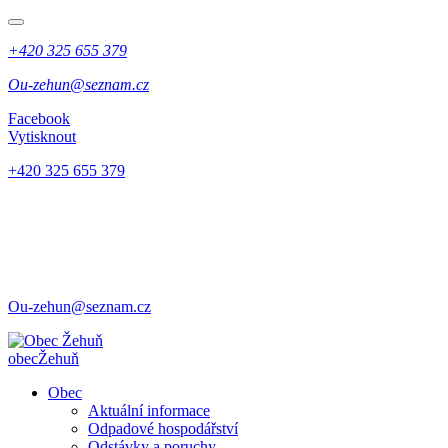
+420 325 655 379
Ou-zehun@seznam.cz
Facebook
Vytisknout
+420 325 655 379
Ou-zehun@seznam.cz
obec
Žehuň
Obec
Aktuální informace
Odpadové hospodářství
Odstávky a poruchy