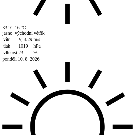
33 °C
16 °C
jasno, východní větřík
vítr
V, 3.29
m/s
tlak
1019
hPa
vlhkost
23
%
pondělí 10. 8. 2026