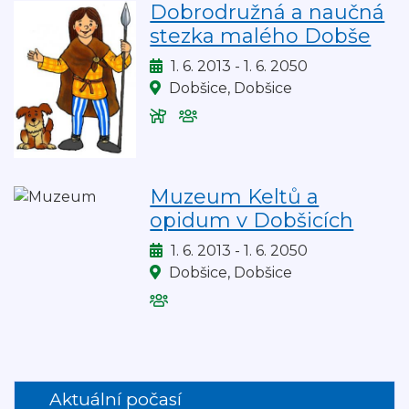
Dobrodružná a naučná
se
děti
stezka malého Dobše
zvířaty
Kdy:
1. 6. 2013 - 1. 6. 2050
Kde:
Dobšice, Dobšice
Vstup
Akce
na
je
akci
vhodná
povolen
pro
Muzeum Keltů a
se
děti
opidum v Dobšicích
zvířaty
Kdy:
1. 6. 2013 - 1. 6. 2050
Kde:
Dobšice, Dobšice
Akce
je
vhodná
pro
děti
Aktuální počasí