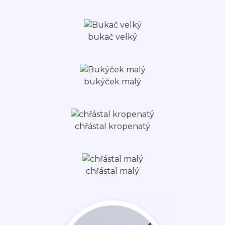
bukač velký
bukýček malý
chřástal kropenatý
chřástal malý