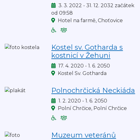
Kdy:
3. 3. 2022 - 31. 12. 2032 začátek
od 09:58
Kde:
Hotel na farmě, Choťovice
Bezbariérový
Akce
vstup
je
na
vhodná
Kostel sv. Gotharda s
akci
pro
kostnicí v Žehuni
děti
Kdy:
17. 4. 2020 - 1. 6. 2050
Kde:
Kostel Sv. Gotharda
Polnochrčická Neckiáda
Kdy:
1. 2. 2020 - 1. 6. 2050
Kde:
Polní Chrčice, Polní Chrčice
Bezbariérový
Akce
vstup
je
na
vhodná
Muzeum veteránů
akci
pro