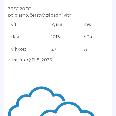
36 °C
20 °C
polojasno, čerstvý západní vítr
vítr
Z, 8.8
m/s
tlak
1013
hPa
vlhkost
27
%
zítra, úterý 11. 8. 2026