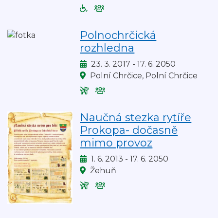
Bezbariérový
Akce
vstup
je
na
vhodná
Polnochrčická
akci
pro
rozhledna
děti
Kdy:
23. 3. 2017 - 17. 6. 2050
Kde:
Polní Chrčice, Polní Chrčice
Vstup
Akce
na
je
akci
vhodná
Naučná stezka rytíře
povolen
pro
Prokopa- dočasně
se
děti
mimo provoz
zvířaty
Kdy:
1. 6. 2013 - 17. 6. 2050
Kde:
Žehuň
Vstup
Akce
na
je
akci
vhodná
povolen
pro