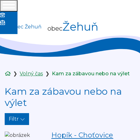
+420 325 655 379
Ou-zehun@seznam.cz
Žehuň
obec
Volný čas
Kam za zábavou nebo na výlet
Kam za zábavou nebo na
výlet
Filtr
Hopík - Choťovice