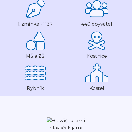
1. zmínka - 1137
440 obyvatel
MŠ a ZŠ
Kostnice
Rybník
Kostel
hlaváček jarní