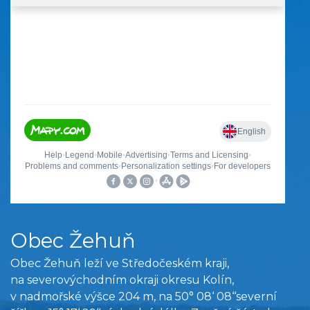
Obec Žehuň
Obec Žehuň leží ve Středočeském kraji,
na severovýchodním okraji okresu Kolín,
v nadmořské výšce 204 m, na 50° 08‘ 08‘‘severní