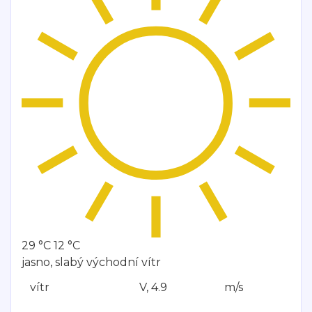
29 °C
12 °C
jasno, slabý východní vítr
vítr
V, 4.9
m/s