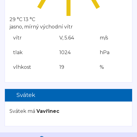
29 °C
13 °C
jasno, mírný východní vítr
vítr
V, 5.64
m/s
tlak
1024
hPa
vlhkost
19
%
Svátek
Svátek má
Vavřinec