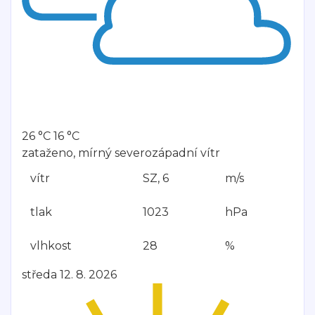
26 °C
16 °C
zataženo, mírný severozápadní vítr
vítr
SZ, 6
m/s
tlak
1023
hPa
vlhkost
28
%
středa 12. 8. 2026