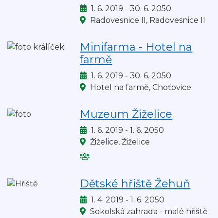
Kdy:
1. 6. 2019 - 30. 6. 2050
děti
Kde:
Radovesnice II, Radovesnice II
Minifarma - Hotel na
farmě
Kdy:
1. 6. 2019 - 30. 6. 2050
Kde:
Hotel na farmě, Choťovice
Muzeum Žiželice
Kdy:
1. 6. 2019 - 1. 6. 2050
Kde:
Žiželice, Žiželice
Akce
je
vhodná
Dětské hřiště Žehuň
pro
Kdy:
1. 4. 2019 - 1. 6. 2050
děti
Kde:
Sokolská zahrada - malé hřiště