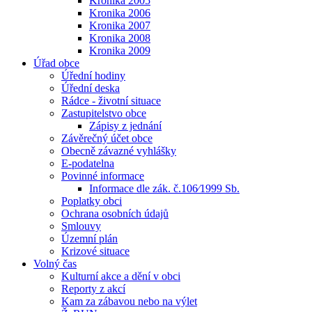
Kronika 2005
Kronika 2006
Kronika 2007
Kronika 2008
Kronika 2009
Úřad obce
Úřední hodiny
Úřední deska
Rádce - životní situace
Zastupitelstvo obce
Zápisy z jednání
Závěrečný účet obce
Obecně závazné vyhlášky
E-podatelna
Povinné informace
Informace dle zák. č.106⁄1999 Sb.
Poplatky obci
Ochrana osobních údajů
Smlouvy
Územní plán
Krizové situace
Volný čas
Kulturní akce a dění v obci
Reporty z akcí
Kam za zábavou nebo na výlet