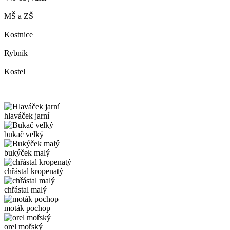
MŠ a ZŠ
Kostnice
Rybník
Kostel
hlaváček jarní
bukač velký
bukýček malý
chřástal kropenatý
chřástal malý
moták pochop
orel mořský