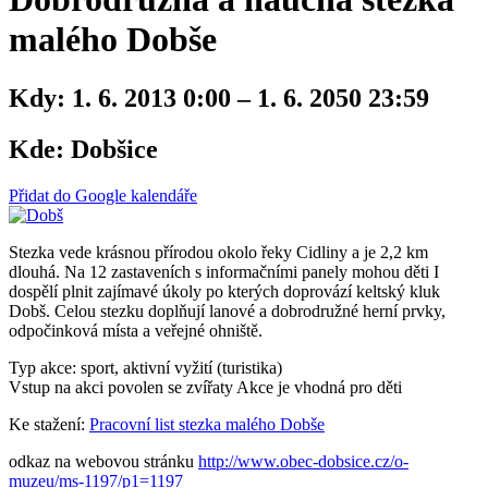
malého Dobše
Kdy:
1. 6. 2013 0:00 – 1. 6. 2050 23:59
Kde:
Dobšice
Přidat do Google kalendáře
Stezka vede krásnou přírodou okolo řeky Cidliny a je 2,2 km
dlouhá. Na 12 zastaveních s informačními panely mohou děti I
dospělí plnit zajímavé úkoly po kterých doprovází keltský kluk
Dobš. Celou stezku doplňují lanové a dobrodružné herní prvky,
odpočinková místa a veřejné ohniště.
Typ akce: sport, aktivní vyžití (turistika)
Vstup na akci povolen se zvířaty
Akce je vhodná pro děti
Ke stažení:
Pracovní list stezka malého Dobše
odkaz na webovou stránku
http://www.obec-dobsice.cz/o-
muzeu/ms-1197/p1=1197