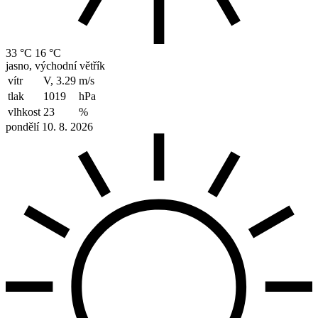
33 °C
16 °C
jasno, východní větřík
vítr
V, 3.29
m/s
tlak
1019
hPa
vlhkost
23
%
pondělí 10. 8. 2026