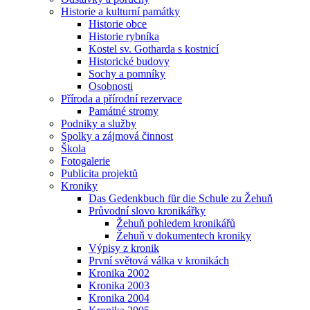
Historie a kulturní památky
Historie obce
Historie rybníka
Kostel sv. Gotharda s kostnicí
Historické budovy
Sochy a pomníky
Osobnosti
Příroda a přírodní rezervace
Památné stromy
Podniky a služby
Spolky a zájmová činnost
Škola
Fotogalerie
Publicita projektů
Kroniky
Das Gedenkbuch für die Schule zu Žehuň
Průvodní slovo kronikářky
Žehuň pohledem kronikářů
Žehuň v dokumentech kroniky
Výpisy z kronik
První světová válka v kronikách
Kronika 2002
Kronika 2003
Kronika 2004