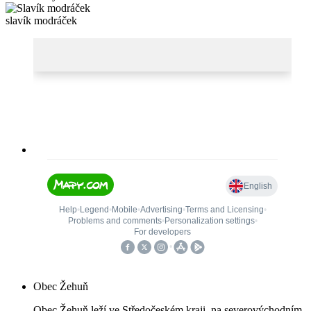
slavík modráček
Obec Žehuň
Obec Žehuň leží ve Středočeském kraji, na severovýchodním