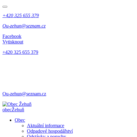
+420 325 655 379
Ou-zehun@seznam.cz
Facebook
Vytisknout
+420 325 655 379
Ou-zehun@seznam.cz
obec
Žehuň
Obec
Aktuální informace
Odpadové hospodářství
Odstávky a poruchy