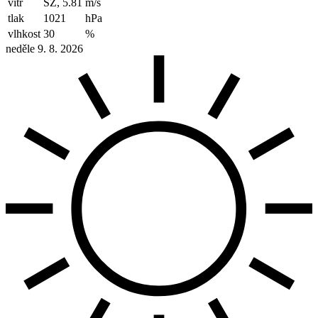
vítr
SZ, 5.81
m/s
tlak
1021
hPa
vlhkost
30
%
neděle 9. 8. 2026