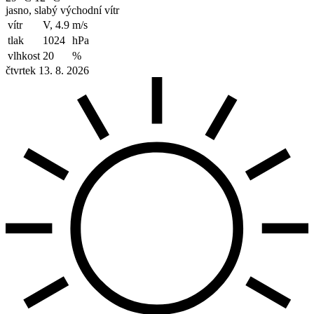
jasno, slabý východní vítr
vítr
V, 4.9
m/s
tlak
1024
hPa
vlhkost
20
%
čtvrtek 13. 8. 2026