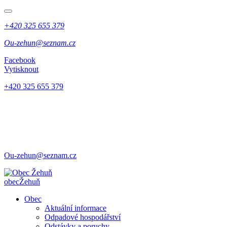
+420 325 655 379
Ou-zehun@seznam.cz
Facebook
Vytisknout
+420 325 655 379
Ou-zehun@seznam.cz
obec
Žehuň
Obec
Aktuální informace
Odpadové hospodářství
Odstávky a poruchy