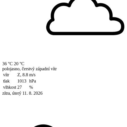
36 °C
20 °C
polojasno, čerstvý západní vítr
vítr
Z, 8.8
m/s
tlak
1013
hPa
vlhkost
27
%
zítra, úterý 11. 8. 2026