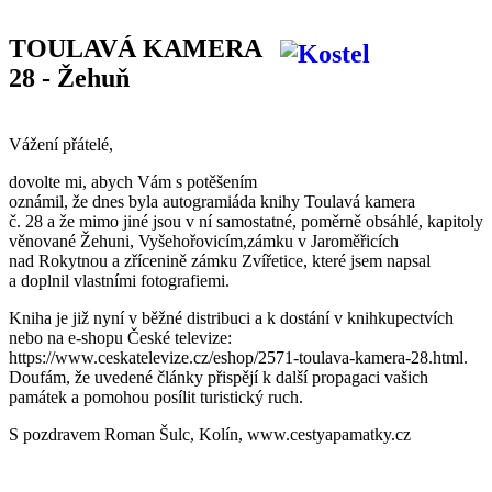
TOULAVÁ KAMERA
28 - Žehuň
Vážení přátelé,
dovolte mi, abych Vám s potěšením
oznámil, že dnes byla autogramiáda knihy Toulavá kamera
č. 28 a že mimo jiné jsou v ní samostatné, poměrně obsáhlé, kapitoly
věnované Žehuni, Vyšehořovicím,zámku v Jaroměřicích
nad Rokytnou a zřícenině zámku Zvířetice, které jsem napsal
a doplnil vlastními fotografiemi.
Kniha je již nyní v běžné distribuci a k dostání v knihkupectvích
nebo na e-shopu České televize:
https://www.ceskatelevize.cz/eshop/2571-toulava-kamera-28.html
.
Doufám, že uvedené články přispějí k další propagaci vašich
památek a pomohou posílit turistický ruch.
S pozdravem Roman Šulc, Kolín,
www.cestyapamatky.cz