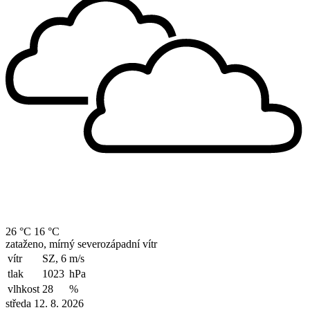
26 °C
16 °C
zataženo, mírný severozápadní vítr
vítr
SZ, 6
m/s
tlak
1023
hPa
vlhkost
28
%
středa 12. 8. 2026