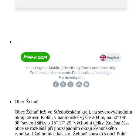
Obec Žehuň
Obec Žehuň leží ve Středočeském kraji, na severovýchodním
okraji okresu Kolín, v nadmořské výšce 204 m, na 50° 08‘
08‘‘severní šířky a 15° 17‘ 29‘‘východní délky. Značná část
obce se rozkládá při jihozápadním okraji Žehuňského
rybníka. Jižní hranice katastru Žehuně sousedí s obcí Polní