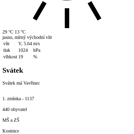
29 °C
13 °C
jasno, mírný východní vítr
vítr
V, 5.64
m/s
tlak
1024
hPa
vlhkost
19
%
Svátek
Svátek má
Vavřinec
1. zmínka - 1137
440 obyvatel
MŠ a ZŠ
Kostnice