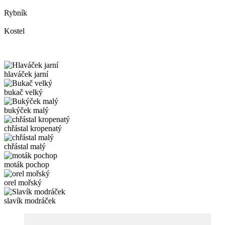
Rybník
Kostel
hlaváček jarní
bukač velký
bukýček malý
chřástal kropenatý
chřástal malý
moták pochop
orel mořský
slavík modráček