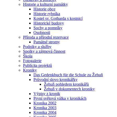
Historie a kulturní památky
Historie obce
Historie rybníka
Kostel sv. Gotharda s kostnicí
Historické budovy
Sochy a pomníky
Osobnosti
Příroda a přírodní rezervace
Památné stromy
Podniky a služby
Spolky a zájmová činnost
Škola
Fotogalerie
Publicita projektů
Kroniky
Das Gedenkbuch für die Schule zu Žehuň
Průvodní slovo kronikářky
Žehuň pohledem kronikářů
Žehuň v dokumentech kroniky
Výpisy z kronik
První světová válka v kronikách
Kronika 2002
Kronika 2003
Kronika 2004