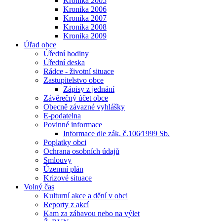
Kronika 2005
Kronika 2006
Kronika 2007
Kronika 2008
Kronika 2009
Úřad obce
Úřední hodiny
Úřední deska
Rádce - životní situace
Zastupitelstvo obce
Zápisy z jednání
Závěrečný účet obce
Obecně závazné vyhlášky
E-podatelna
Povinné informace
Informace dle zák. č.106⁄1999 Sb.
Poplatky obci
Ochrana osobních údajů
Smlouvy
Územní plán
Krizové situace
Volný čas
Kulturní akce a dění v obci
Reporty z akcí
Kam za zábavou nebo na výlet