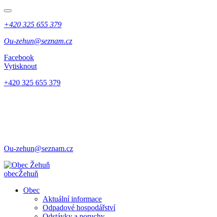
+420 325 655 379
Ou-zehun@seznam.cz
Facebook
Vytisknout
+420 325 655 379
Ou-zehun@seznam.cz
obec
Žehuň
Obec
Aktuální informace
Odpadové hospodářství
Odstávky a poruchy