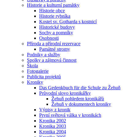
Historie a kulturní památky
Historie obce
Historie rybníka
Kostel sv. Gotharda s kostnicí
Historické budovy
Sochy a pomníky
Osobnosti
Příroda a přírodní rezervace
Památné stromy
Podniky a služby
Spolky a zájmová činnost
Škola
Fotogalerie
Publicita projektů
Kroniky
Das Gedenkbuch für die Schule zu Žehuň
Průvodní slovo kronikářky
Žehuň pohledem kronikářů
Žehuň v dokumentech kroniky
Výpisy z kronik
První světová válka v kronikách
Kronika 2002
Kronika 2003
Kronika 2004