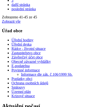
3
další stránka
poslední stránka
Zobrazeno
41
-
45
ze 45
Zobrazit vše
Úřad obce
Úřední hodiny
Úřední deska
Rádce - životní situace
Zastupitelstvo obce
Závěrečný účet obce
Obecně závazné vyhlášky
E-podatelna
Povinné informace
Informace dle zák. č.106⁄1999 Sb.
Poplatky obci
Ochrana osobních údajů
Smlouvy
Územní plán
Krizové situace
Aktuální počasí