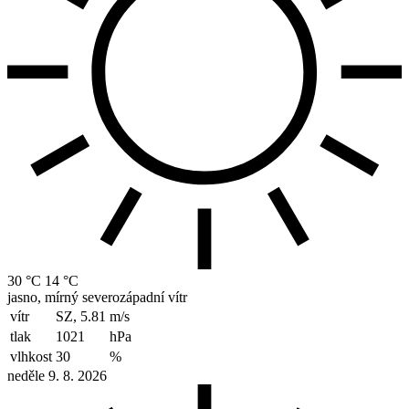
30 °C
14 °C
jasno, mírný severozápadní vítr
vítr
SZ, 5.81
m/s
tlak
1021
hPa
vlhkost
30
%
neděle 9. 8. 2026