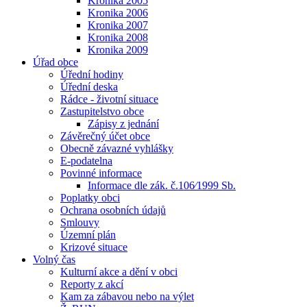
Kronika 2005
Kronika 2006
Kronika 2007
Kronika 2008
Kronika 2009
Úřad obce
Úřední hodiny
Úřední deska
Rádce - životní situace
Zastupitelstvo obce
Zápisy z jednání
Závěrečný účet obce
Obecně závazné vyhlášky
E-podatelna
Povinné informace
Informace dle zák. č.106⁄1999 Sb.
Poplatky obci
Ochrana osobních údajů
Smlouvy
Územní plán
Krizové situace
Volný čas
Kulturní akce a dění v obci
Reporty z akcí
Kam za zábavou nebo na výlet