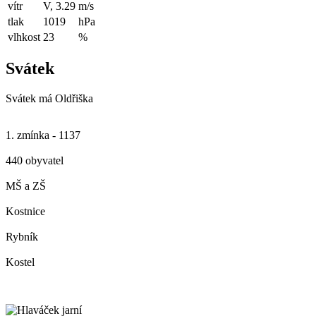
vítr
V, 3.29
m/s
tlak
1019
hPa
vlhkost
23
%
Svátek
Svátek má
Oldřiška
1. zmínka - 1137
440 obyvatel
MŠ a ZŠ
Kostnice
Rybník
Kostel