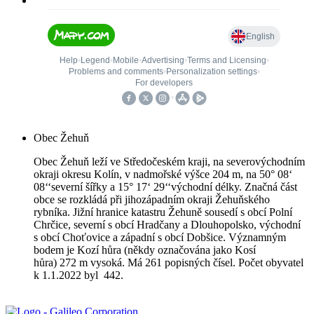
Obec Žehuň
Obec Žehuň leží ve Středočeském kraji, na severovýchodním
okraji okresu Kolín, v nadmořské výšce 204 m, na 50° 08‘
08‘‘severní šířky a 15° 17‘ 29‘‘východní délky. Značná část
obce se rozkládá při jihozápadním okraji Žehuňského
rybníka. Jižní hranice katastru Žehuně sousedí s obcí Polní
Chrčice, severní s obcí Hradčany a Dlouhopolsko, východní
s obcí Choťovice a západní s obcí Dobšice. Významným
bodem je Kozí hůra (někdy označována jako Kosí
hůra) 272 m vysoká. Má 261 popisných čísel. Počet obyvatel
k 1.1.2022 byl 442.