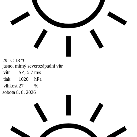
29 °C
18 °C
jasno, mírný severozápadní vítr
vítr
SZ, 5.7
m/s
tlak
1020
hPa
vlhkost
27
%
sobota 8. 8. 2026