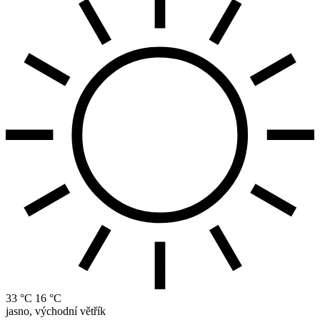
33 °C
16 °C
jasno, východní větřík