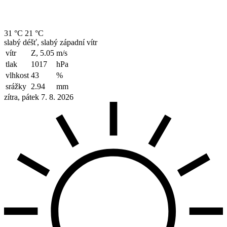
31 °C
21 °C
slabý déšť, slabý západní vítr
vítr
Z, 5.05
m/s
tlak
1017
hPa
vlhkost
43
%
srážky
2.94
mm
zítra, pátek 7. 8. 2026