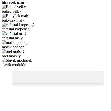
hlaváček jarní
bukač velký
bukýček malý
chřástal kropenatý
chřástal malý
moták pochop
orel mořský
slavík modráček