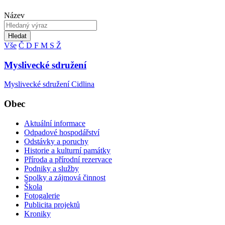
Název
Hledat
Vše
Č
D
F
M
S
Ž
Myslivecké sdružení
Myslivecké sdružení Cidlina
Obec
Aktuální informace
Odpadové hospodářství
Odstávky a poruchy
Historie a kulturní památky
Příroda a přírodní rezervace
Podniky a služby
Spolky a zájmová činnost
Škola
Fotogalerie
Publicita projektů
Kroniky