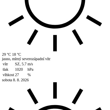
29 °C
18 °C
jasno, mírný severozápadní vítr
vítr
SZ, 5.7
m/s
tlak
1020
hPa
vlhkost
27
%
sobota 8. 8. 2026