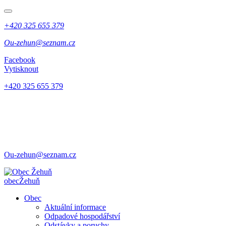
+420 325 655 379
Ou-zehun@seznam.cz
Facebook
Vytisknout
+420 325 655 379
Ou-zehun@seznam.cz
obec
Žehuň
Obec
Aktuální informace
Odpadové hospodářství
Odstávky a poruchy