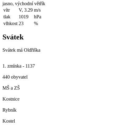
jasno, východní větřík
vítr
V, 3.29
m/s
tlak
1019
hPa
vlhkost
23
%
Svátek
Svátek má
Oldřiška
1. zmínka - 1137
440 obyvatel
MŠ a ZŠ
Kostnice
Rybník
Kostel