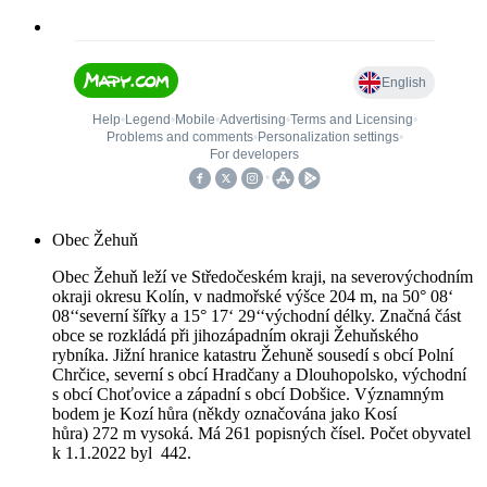
Obec Žehuň
Obec Žehuň leží ve Středočeském kraji, na severovýchodním
okraji okresu Kolín, v nadmořské výšce 204 m, na 50° 08‘
08‘‘severní šířky a 15° 17‘ 29‘‘východní délky. Značná část
obce se rozkládá při jihozápadním okraji Žehuňského
rybníka. Jižní hranice katastru Žehuně sousedí s obcí Polní
Chrčice, severní s obcí Hradčany a Dlouhopolsko, východní
s obcí Choťovice a západní s obcí Dobšice. Významným
bodem je Kozí hůra (někdy označována jako Kosí
hůra) 272 m vysoká. Má 261 popisných čísel. Počet obyvatel
k 1.1.2022 byl 442.