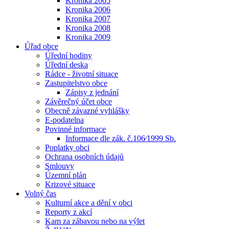
Kronika 2005
Kronika 2006
Kronika 2007
Kronika 2008
Kronika 2009
Úřad obce
Úřední hodiny
Úřední deska
Rádce - životní situace
Zastupitelstvo obce
Zápisy z jednání
Závěrečný účet obce
Obecně závazné vyhlášky
E-podatelna
Povinné informace
Informace dle zák. č.106⁄1999 Sb.
Poplatky obci
Ochrana osobních údajů
Smlouvy
Územní plán
Krizové situace
Volný čas
Kulturní akce a dění v obci
Reporty z akcí
Kam za zábavou nebo na výlet