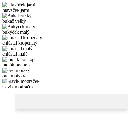
hlaváček jarní
bukač velký
bukýček malý
chřástal kropenatý
chřástal malý
moták pochop
orel mořský
slavík modráček