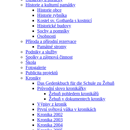
Historie a kulturní památky
Historie obce
Historie rybníka
Kostel sv. Gotharda s kostnicí
Historické budovy
Sochy a pomníky
Osobnosti
Příroda a přírodní rezervace
Památné stromy
Podniky a služby
Spolky a zájmová činnost
Škola
Fotogalerie
Publicita projektů
Kroniky
Das Gedenkbuch für die Schule zu Žehuň
Průvodní slovo kronikářky
Žehuň pohledem kronikářů
Žehuň v dokumentech kroniky
Výpisy z kronik
První světová válka v kronikách
Kronika 2002
Kronika 2003
Kronika 2004