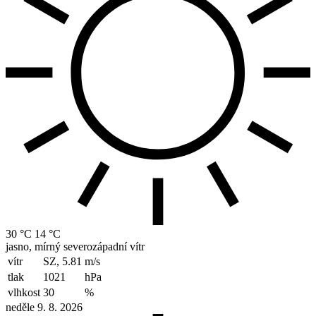
30 °C
14 °C
jasno, mírný severozápadní vítr
vítr
SZ, 5.81
m/s
tlak
1021
hPa
vlhkost
30
%
neděle 9. 8. 2026