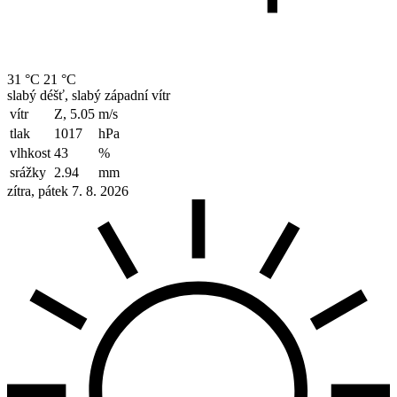
31 °C
21 °C
slabý déšť, slabý západní vítr
vítr
Z, 5.05
m/s
tlak
1017
hPa
vlhkost
43
%
srážky
2.94
mm
zítra, pátek 7. 8. 2026