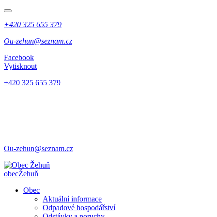
+420 325 655 379
Ou-zehun@seznam.cz
Facebook
Vytisknout
+420 325 655 379
Ou-zehun@seznam.cz
obec
Žehuň
Obec
Aktuální informace
Odpadové hospodářství
Odstávky a poruchy