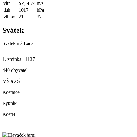
vítr
SZ, 4.74
m/s
tlak
1017
hPa
vlhkost
21
%
Svátek
Svátek má
Lada
1. zmínka - 1137
440 obyvatel
MŠ a ZŠ
Kostnice
Rybník
Kostel