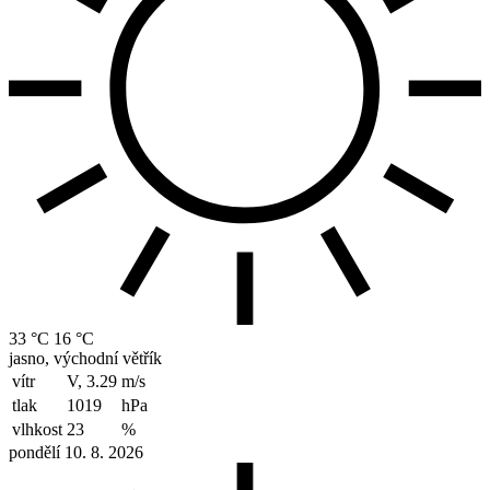
33 °C
16 °C
jasno, východní větřík
vítr
V, 3.29
m/s
tlak
1019
hPa
vlhkost
23
%
pondělí 10. 8. 2026