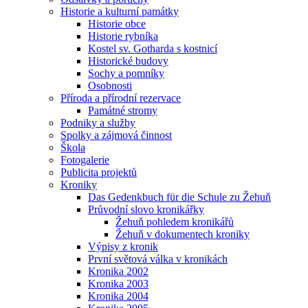
Historie a kulturní památky
Historie obce
Historie rybníka
Kostel sv. Gotharda s kostnicí
Historické budovy
Sochy a pomníky
Osobnosti
Příroda a přírodní rezervace
Památné stromy
Podniky a služby
Spolky a zájmová činnost
Škola
Fotogalerie
Publicita projektů
Kroniky
Das Gedenkbuch für die Schule zu Žehuň
Průvodní slovo kronikářky
Žehuň pohledem kronikářů
Žehuň v dokumentech kroniky
Výpisy z kronik
První světová válka v kronikách
Kronika 2002
Kronika 2003
Kronika 2004