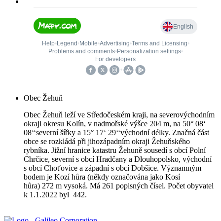
Obec Žehuň
Obec Žehuň leží ve Středočeském kraji, na severovýchodním
okraji okresu Kolín, v nadmořské výšce 204 m, na 50° 08‘
08‘‘severní šířky a 15° 17‘ 29‘‘východní délky. Značná část
obce se rozkládá při jihozápadním okraji Žehuňského
rybníka. Jižní hranice katastru Žehuně sousedí s obcí Polní
Chrčice, severní s obcí Hradčany a Dlouhopolsko, východní
s obcí Choťovice a západní s obcí Dobšice. Významným
bodem je Kozí hůra (někdy označována jako Kosí
hůra) 272 m vysoká. Má 261 popisných čísel. Počet obyvatel
k 1.1.2022 byl 442.