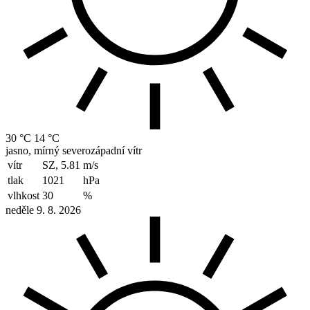
30 °C
14 °C
jasno, mírný severozápadní vítr
vítr
SZ, 5.81
m/s
tlak
1021
hPa
vlhkost
30
%
neděle 9. 8. 2026