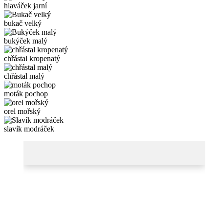
hlaváček jarní
bukač velký
bukýček malý
chřástal kropenatý
chřástal malý
moták pochop
orel mořský
slavík modráček