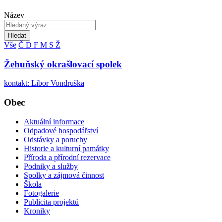
Název
Hledat
Vše
Č
D
F
M
S
Ž
Žehuňský okrašlovací spolek
kontakt: Libor Vondruška
Obec
Aktuální informace
Odpadové hospodářství
Odstávky a poruchy
Historie a kulturní památky
Příroda a přírodní rezervace
Podniky a služby
Spolky a zájmová činnost
Škola
Fotogalerie
Publicita projektů
Kroniky