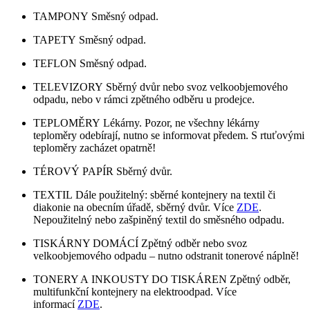
TAMPONY Směsný odpad.
TAPETY Směsný odpad.
TEFLON Směsný odpad.
TELEVIZORY Sběrný dvůr nebo svoz velkoobjemového
odpadu, nebo v rámci zpětného odběru u prodejce.
TEPLOMĚRY Lékárny. Pozor, ne všechny lékárny
teploměry odebírají, nutno se informovat předem. S rtuťovými
teploměry zacházet opatrně!
TÉROVÝ PAPÍR Sběrný dvůr.
TEXTIL Dále použitelný: sběrné kontejnery na textil či
diakonie na obecním úřadě, sběrný dvůr. Více
ZDE
.
Nepoužitelný nebo zašpiněný textil do směsného odpadu.
TISKÁRNY DOMÁCÍ Zpětný odběr nebo svoz
velkoobjemového odpadu – nutno odstranit tonerové náplně!
TONERY A INKOUSTY DO TISKÁREN Zpětný odběr,
multifunkční kontejnery na elektroodpad. Více
informací
ZDE
.