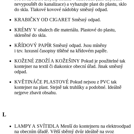
nevypouštět do kanalizace) a vyhazujte plast do plastu, sklo
do skla. Tlakové kovové nádobky směsný odpad.
KRABIČKY OD CIGARET Směsný odpad.
KRÉMY V obalech dle materiálu. Plastové do plastu,
skleněné do skla.
KŘÍDOVÝ PAPÍR Směsný odpad. Jsou míněny
i tzv. luxusní časopisy tištěné na křídovém papíře.
KOŽENÉ ZBOŽÍ A KOŽEŠINY Pokud je použitelné tak
kontejner na textil či diakonice obecní úřad. Jinak směsný
odpad.
KVĚTINÁČE PLASTOVÉ Pokud nejsou z PVC tak
kontejner na plast. Stejně tak truhlíky a podobné. Ideálně
nejprve zbavit obsahu.
L
LAMPY A SVÍTIDLA Menší do kontejneru na elektroodpad
na obecním úřadě. Větší sběrný dvůr ideálně na svoz