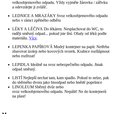
velkoobjemového odpadu. Vždy vyjměte žárovku / zářivku
a odevzdejte ji zvlášť.
LEDNICE A MRAZÁKY Svoz velkoobjemového odpadu
nebo v rámci zpětného odběru
LÉKY A LÉČIVA Do lékáren. Nesplachovat do WC, to
raději směsný odpad... pokud jste líní. Obaly od léků podle
materiálu.
Více
.
LEPENKA PAPÍROVÁ Modrý kontejner na papír. Netřeba
zbavovat izolep nebo kovových svorek. Krabice rozšlápnout
nebo rozřezat!
LEPIDLA Ideálně na svoz nebezpečného odpadu. Jinak
odpad směsný.
LISTÍ Nejlepší nechat tam, kam spadlo. Pokud to nelze, pak
do sběrného dvora jako bioodpad nebo hnědé popelnice
LINOLEUM Sběrný dvůr nebo
svoz velkoobjemového odpadu. Nepálit! Ne do kontejnerů
na plast!