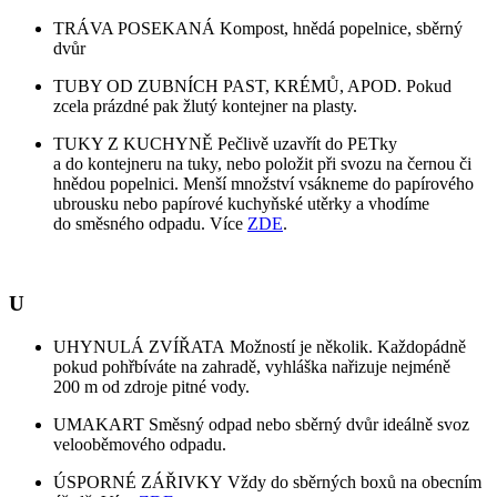
TRÁVA POSEKANÁ Kompost, hnědá popelnice, sběrný
dvůr
TUBY OD ZUBNÍCH PAST, KRÉMŮ, APOD. Pokud
zcela prázdné pak žlutý kontejner na plasty.
TUKY Z KUCHYNĚ Pečlivě uzavřít do PETky
a do kontejneru na tuky, nebo položit při svozu na černou či
hnědou popelnici. Menší množství vsákneme do papírového
ubrousku nebo papírové kuchyňské utěrky a vhodíme
do směsného odpadu. Více
ZDE
.
U
UHYNULÁ ZVÍŘATA Možností je několik. Každopádně
pokud pohřbíváte na zahradě, vyhláška nařizuje nejméně
200 m od zdroje pitné vody.
UMAKART Směsný odpad nebo sběrný dvůr ideálně svoz
velooběmového odpadu.
ÚSPORNÉ ZÁŘIVKY Vždy do sběrných boxů na obecním