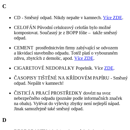
C
CD - Směsný odpad. Nikdy nepalte v kamnech.
Více ZDE
.
CELOFÁN Původní celulozový celofán bylo možné
kompostovat. Současný je z BOPP fólie – takže směsný
odpad.
CEMENT prostřednictvím firmy zabývající se odvozem
a likvidací stavebního odpadu. Totéž platí o vybouraném
zdivu, zbytcích z demolic, apod.
Více ZDE
.
CIGARETOVÉ NEDOPALKY Popelník. Více
ZDE
.
ČASOPISY TIŠTĚNÉ NA KŘÍDOVÉM PAPÍRU - Směsný
odpad. Nepálit v kamnech!
ČISTICÍ A PRACÍ PROSTŘEDKY dovézt na svoz
nebezpečného odpadu (poznáte podle informačních značek
na obalu). Vylévat do výlevky zbytky není nejlepší nápad.
Jinak samozřejmě také směsný odpad.
D