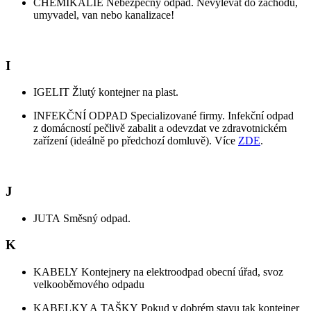
CHEMIKÁLIE Nebezpečný odpad. Nevylévat do záchodů,
umyvadel, van nebo kanalizace!
I
IGELIT Žlutý kontejner na plast.
INFEKČNÍ ODPAD Specializované firmy. Infekční odpad
z domácností pečlivě zabalit a odevzdat ve zdravotnickém
zařízení (ideálně po předchozí domluvě). Více
ZDE
.
J
JUTA Směsný odpad.​​
K
KABELY Kontejnery na elektroodpad obecní úřad, svoz
velkooběmového odpadu
KABELKY A TAŠKY Pokud v dobrém stavu tak kontejner