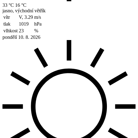
33 °C
16 °C
jasno, východní větřík
vítr
V, 3.29
m/s
tlak
1019
hPa
vlhkost
23
%
pondělí 10. 8. 2026