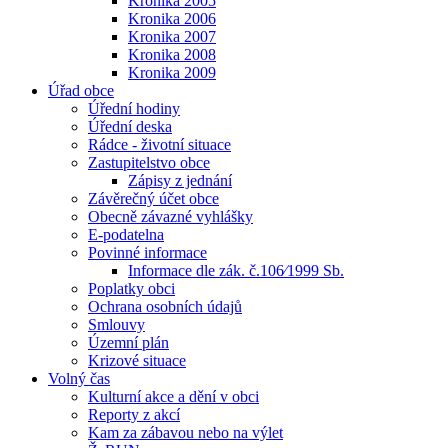
Kronika 2005
Kronika 2006
Kronika 2007
Kronika 2008
Kronika 2009
Úřad obce
Úřední hodiny
Úřední deska
Rádce - životní situace
Zastupitelstvo obce
Zápisy z jednání
Závěrečný účet obce
Obecně závazné vyhlášky
E-podatelna
Povinné informace
Informace dle zák. č.106⁄1999 Sb.
Poplatky obci
Ochrana osobních údajů
Smlouvy
Územní plán
Krizové situace
Volný čas
Kulturní akce a dění v obci
Reporty z akcí
Kam za zábavou nebo na výlet