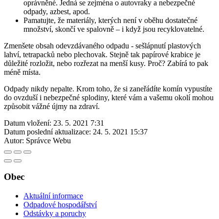
oprávněné. Jedná se zejména o autovraky a nebezpečné
odpady, azbest, apod.
Pamatujte, že materiály, kterých není v oběhu dostatečné
množství, skončí ve spalovně – i když jsou recyklovatelné.
Zmenšete obsah odevzdávaného odpadu - sešlápnutí plastových
lahví, tetrapacků nebo plechovak. Stejně tak papírové krabice je
důležité rozložit, nebo rozřezat na menší kusy. Proč? Zabírá to pak
méně místa.
Odpady nikdy nepalte. Krom toho, že si zaneřádíte komín vypustíte
do ovzduší i nebezpečné splodiny, které vám a vašemu okolí mohou
způsobit vážné újmy na zdraví.
Datum vložení:
23. 5. 2021 7:31
Datum poslední aktualizace:
24. 5. 2021 15:37
Autor:
Správce Webu
Obec
Aktuální informace
Odpadové hospodářství
Odstávky a poruchy