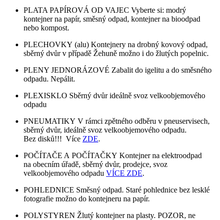
PLATA PAPÍROVÁ OD VAJEC Vyberte si: modrý
kontejner na papír, směsný odpad, kontejner na bioodpad
nebo kompost.
PLECHOVKY (alu) Kontejnery na drobný kovový odpad,
sběrný dvůr v případě Žehuně možno i do žlutých popelnic.
PLENY JEDNORÁZOVÉ Zabalit do igelitu a do směsného
odpadu. Nepálit.
PLEXISKLO Sběrný dvůr ideálně svoz velkoobjemového
odpadu
PNEUMATIKY V rámci zpětného odběru v pneuservisech,
sběrný dvůr, ideálně svoz velkoobjemového odpadu.
Bez disků!!! Více
ZDE
.
POČÍTAČE A POČÍTAČKY Kontejner na elektroodpad
na obecním úřadě, sběrný dvůr, prodejce, svoz
velkoobjemového odpadu
VÍCE ZDE
.
POHLEDNICE Směsný odpad. Staré pohlednice bez lesklé
fotografie možno do kontejneru na papír.
POLYSTYREN Žlutý kontejner na plasty. POZOR, ne