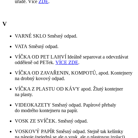
úřadě. Více
ZDE
.
V
VARNÉ SKLO Směsný odpad.
VATA Směsný odpad.
VÍČKA OD PET LAHVÍ Ideálně separovat a odevzdávat
odděleně od PETek.
VÍCE ZDE
.
VÍČKA OD ZAVAŘENIN, KOMPOTŮ, apod. Kontejnery
na drobný kovový odpad.
VÍČKA Z PLASTU OD KÁVY apod. Žlutý kontejner
na plasty.
VIDEOKAZETY Směsný odpad. Papírové přebaly
do modrého kontejneru na papír.
VOSK ZE SVÍČEK. Směsný odpad.
VOSKOVÝ PAPÍR Směsný odpad. Stejně tak kelímky
na nápoje (nejedná se ale o vosk, ale o plastovou izolaci).