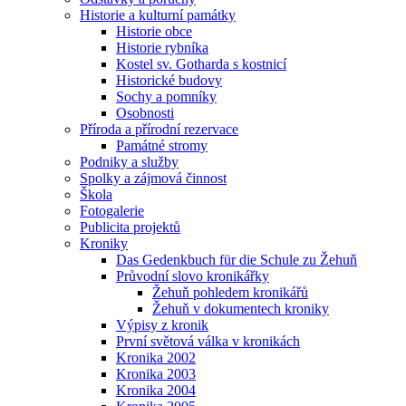
Historie a kulturní památky
Historie obce
Historie rybníka
Kostel sv. Gotharda s kostnicí
Historické budovy
Sochy a pomníky
Osobnosti
Příroda a přírodní rezervace
Památné stromy
Podniky a služby
Spolky a zájmová činnost
Škola
Fotogalerie
Publicita projektů
Kroniky
Das Gedenkbuch für die Schule zu Žehuň
Průvodní slovo kronikářky
Žehuň pohledem kronikářů
Žehuň v dokumentech kroniky
Výpisy z kronik
První světová válka v kronikách
Kronika 2002
Kronika 2003
Kronika 2004