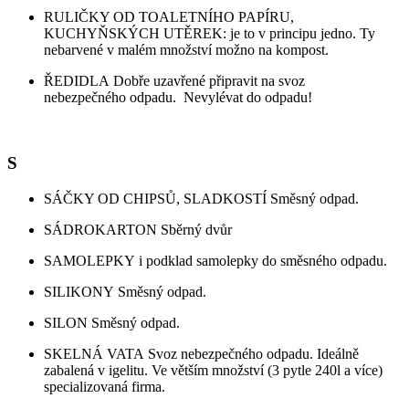
RULIČKY OD TOALETNÍHO PAPÍRU,
KUCHYŇSKÝCH UTĚREK: je to v principu jedno. Ty
nebarvené v malém množství možno na kompost.
ŘEDIDLA Dobře uzavřené připravit na svoz
nebezpečného odpadu. Nevylévat do odpadu!
S
SÁČKY OD CHIPSŮ, SLADKOSTÍ Směsný odpad.
SÁDROKARTON Sběrný dvůr
SAMOLEPKY i podklad samolepky do směsného odpadu.
SILIKONY Směsný odpad.
SILON Směsný odpad.
SKELNÁ VATA Svoz nebezpečného odpadu. Ideálně
zabalená v igelitu. Ve větším množství (3 pytle 240l a více)
specializovaná firma.