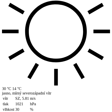
30 °C
14 °C
jasno, mírný severozápadní vítr
vítr
SZ, 5.81
m/s
tlak
1021
hPa
vlhkost
30
%