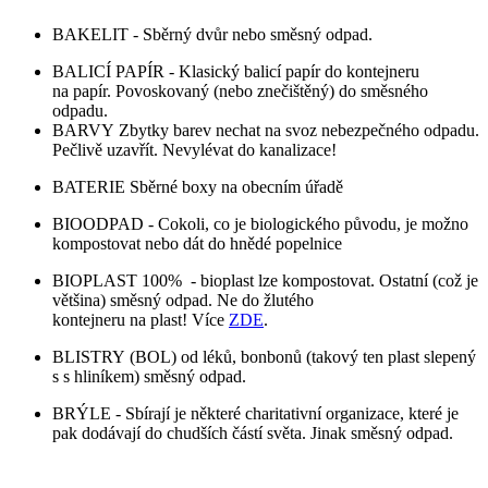
BAKELIT - Sběrný dvůr nebo směsný odpad.
BALICÍ PAPÍR - Klasický balicí papír do kontejneru
na papír. Povoskovaný (nebo znečištěný) do směsného
odpadu.
BARVY Zbytky barev nechat na svoz nebezpečného odpadu.
Pečlivě uzavřít. Nevylévat do kanalizace!
BATERIE Sběrné boxy na obecním úřadě
BIOODPAD - Cokoli, co je biologického původu, je možno
kompostovat nebo dát do hnědé popelnice
BIOPLAST 100% - bioplast lze kompostovat. Ostatní (což je
většina) směsný odpad. Ne do žlutého
kontejneru na plast! Více
ZDE
.
BLISTRY (BOL) od léků, bonbonů (takový ten plast slepený
s s hliníkem) směsný odpad.
BRÝLE - Sbírají je některé charitativní organizace, které je
pak dodávají do chudších částí světa. Jinak směsný odpad.