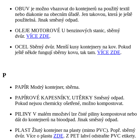
OBUV je možno vhazovat do kontejnerů na použitý textil
nebo diakonie na obecním úřadě. Jen takovou, která je ještě
použitelná. Jinak směsný odpad.
OLEJE MOTOROVÉ U benzinových stanic, sběrný
dvůr.
VÍCE ZDE
.
OCEL Sběrný dvůr. Menší kusy kontejnery na kov. Pokud
ještě někde fungují sběrny kovu, tak tam.
VÍCE ZDE
.
P
PAPÍR Modrý kontejner, sběrna.
PAPÍROVÉ KAPESNÍKY, UTĚRKY Směsný odpad.
Pokud nejsou chemicky ošetřené, možno kompostovat.
PILINY V malém množství lze čisté piliny kompostovat nebo
dát do kontejnerů na bioodpad. Jinak směsný odpad.
PLAST Žlutý kontejner na plasty (mimo PVC). Popř. sběrný
dvůr. Více o plastu
ZDE
. Z PET lahví odstraňte PVC etikety.