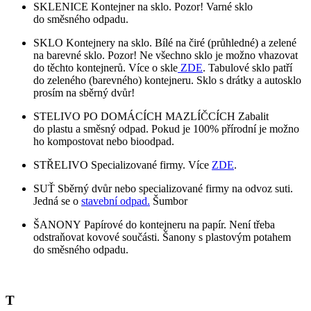
SKLENICE Kontejner na sklo. Pozor! Varné sklo
do směsného odpadu.
SKLO Kontejnery na sklo. Bílé na čiré (průhledné) a zelené
na barevné sklo. Pozor! Ne všechno sklo je možno vhazovat
do těchto kontejnerů. Více o skle
ZDE
. Tabulové sklo patří
do zeleného (barevného) kontejneru. Sklo s drátky a autosklo
prosím na sběrný dvůr!
STELIVO PO DOMÁCÍCH MAZLÍČCÍCH Zabalit
do plastu a směsný odpad. Pokud je 100% přírodní je možno
ho kompostovat nebo bioodpad.
STŘELIVO Specializované firmy. Více
ZDE
.
SUŤ Sběrný dvůr nebo specializované firmy na odvoz suti.
Jedná se o
stavební odpad.
Šumbor
ŠANONY Papírové do kontejneru na papír. Není třeba
odstraňovat kovové součásti. Šanony s plastovým potahem
do směsného odpadu.
T