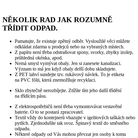
NĚKOLIK RAD JAK ROZUMNĚ
TŘÍDIT ODPAD.​
Pamatujte, že existuje zpětný odběr. Vysloužilé věci můžete
odkládat zdarma u prodejců nebo na vybraných místech.
Z papíru není třeba odstraňovat spony, svorky, zbytky izolep,
průhledná okénka, apod.
Nemá smysl vymývat obaly. Jen si zanesete kanalizaci.
Význam to má jen když obaly delší dobu skladujete.
Z PET lahví sundejte tzv. rukávový návlek. To je etiketa
na PVC fólii, která znemožňuje recyklaci.
Sklo zbytečně nerozbíjejte. Ztížíte tím jeho další třídění
na třídícím pásu.
Z elektrospotřebičů není třeba vymontovávat vestavěné
baterie. O to se postará zpracovatel.
Textil vždy do kontejnerů vhazujte v igelitových taškách nebo
pytlích. Zjednodušíte tak svoz. Špinavý textil do směsného
odpadu.
Některé odpady od Vás mohou převzat jen osoby k tomu