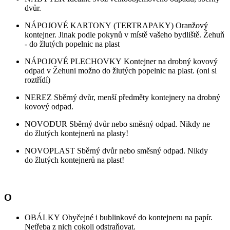
dvůr.
NÁPOJOVÉ KARTONY (TERTRAPAKY) Oranžový
kontejner. Jinak podle pokynů v místě vašeho bydliště. Žehuň
- do žlutých popelnic na plast
NÁPOJOVÉ PLECHOVKY Kontejner na drobný kovový
odpad v Žehuni možno do žlutých popelnic na plast. (oni si
roztřídí)
NEREZ Sběrný dvůr, menší předměty kontejnery na drobný
kovový odpad.
NOVODUR Sběrný dvůr nebo směsný odpad. Nikdy ne
do žlutých kontejnerů na plasty!
NOVOPLAST Sběrný dvůr nebo směsný odpad. Nikdy
do žlutých kontejnerů na plast!
O
OBÁLKY Obyčejné i bublinkové do kontejneru na papír.
Netřeba z nich cokoli odstraňovat.