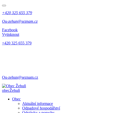
+420 325 655 379
Ou-zehun@seznam.cz
Facebook
Vytisknout
+420 325 655 379
Ou-zehun@seznam.cz
obec
Žehuň
Obec
Aktuální informace
Odpadové hospodářství
Odstávky a poruchy