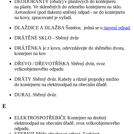
DEODORANTY (obaly) v plastových do kontejneru
na plasty. Ve skleněných do zeleného kontejneru na sklo.
Aerosolové (pod tlakem) směsný odpad - ne do kontejneru
na kovy, zpracovatel je vyřadí.
DLAŽDICE A DLAŽBA Šumbor, jedná se o
stavení odpad
.
DRÁTĚNÉ SKLO - Sběrný dvůr
DRÁTĚNKA je z kovu, odevzdávejte do sběrného dvora,
kontejner na kov
DŘEVO / DŘEVOTŘÍSKA Sběrný dvůr, svoz
velkoobjemového odpadu
DRÁTY Sběrný dvůr. Kabely a různé propojky možno
do kontejneru na elektroodpad na obecním úřadě.
DURAL Sběrný dvůr.
E
ELEKTROSPOTŘEBIČE Kontejner na drobný
elektroodpad na obecním úřadě, svoz velkoobjemového
odpadu.
ETERNIT Může obsahovat azbest. Zacházet