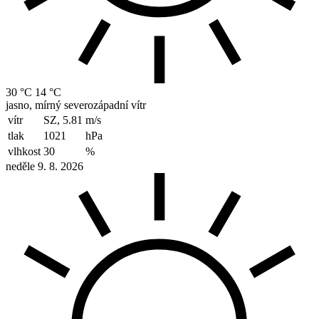
30 °C
14 °C
jasno, mírný severozápadní vítr
vítr
SZ, 5.81
m/s
tlak
1021
hPa
vlhkost
30
%
neděle 9. 8. 2026