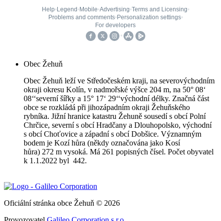
Obec Žehuň
Obec Žehuň leží ve Středočeském kraji, na severovýchodním
okraji okresu Kolín, v nadmořské výšce 204 m, na 50° 08‘
08‘‘severní šířky a 15° 17‘ 29‘‘východní délky. Značná část
obce se rozkládá při jihozápadním okraji Žehuňského
rybníka. Jižní hranice katastru Žehuně sousedí s obcí Polní
Chrčice, severní s obcí Hradčany a Dlouhopolsko, východní
s obcí Choťovice a západní s obcí Dobšice. Významným
bodem je Kozí hůra (někdy označována jako Kosí
hůra) 272 m vysoká. Má 261 popisných čísel. Počet obyvatel
k 1.1.2022 byl 442.
Oficiální stránka obce Žehuň © 2026
Provozovatel
Galileo Corporation s.r.o.