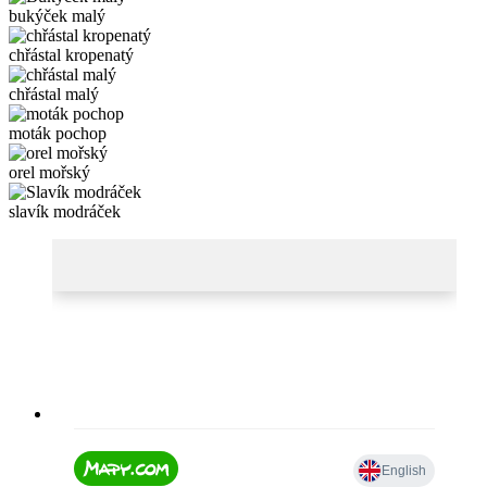
bukýček malý
chřástal kropenatý
chřástal malý
moták pochop
orel mořský
slavík modráček