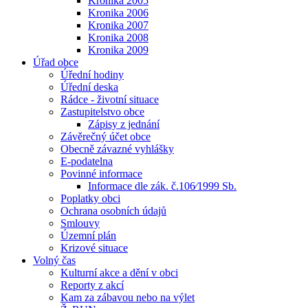
Kronika 2005
Kronika 2006
Kronika 2007
Kronika 2008
Kronika 2009
Úřad obce
Úřední hodiny
Úřední deska
Rádce - životní situace
Zastupitelstvo obce
Zápisy z jednání
Závěrečný účet obce
Obecně závazné vyhlášky
E-podatelna
Povinné informace
Informace dle zák. č.106⁄1999 Sb.
Poplatky obci
Ochrana osobních údajů
Smlouvy
Územní plán
Krizové situace
Volný čas
Kulturní akce a dění v obci
Reporty z akcí
Kam za zábavou nebo na výlet