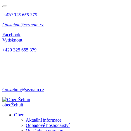
+420 325 655 379
Ou-zehun@seznam.cz
Facebook
Vytisknout
+420 325 655 379
Ou-zehun@seznam.cz
obec
Žehuň
Obec
Aktuální informace
Odpadové hospodářství
Odstávky a poruchy