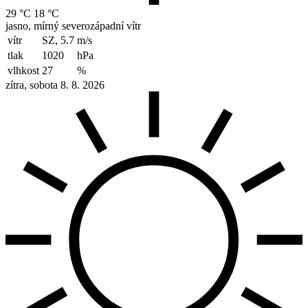
29 °C
18 °C
jasno, mírný severozápadní vítr
vítr
SZ, 5.7
m/s
tlak
1020
hPa
vlhkost
27
%
zítra, sobota 8. 8. 2026