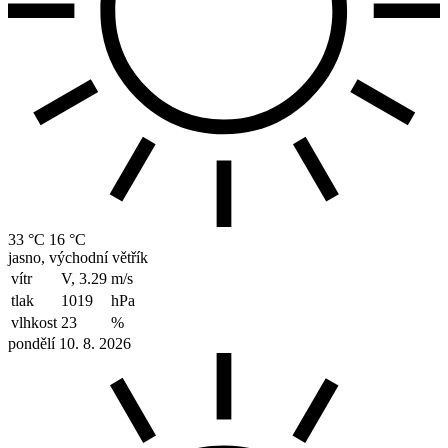
33 °C
16 °C
jasno, východní větřík
vítr
V, 3.29
m/s
tlak
1019
hPa
vlhkost
23
%
pondělí 10. 8. 2026