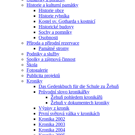
Historie a kulturní památky
Historie obce
Historie rybníka
Kostel sv. Gotharda s kostnicí
Historické budovy
Sochy a pomníky
Osobnosti
Příroda a přírodní rezervace
Památné stromy
Podniky a služby
Spolky a zájmová činnost
Škola
Fotogalerie
Publicita projektů
Kroniky
Das Gedenkbuch für die Schule zu Žehuň
Průvodní slovo kronikářky
Žehuň pohledem kronikářů
Žehuň v dokumentech kroniky
Výpisy z kronik
První světová válka v kronikách
Kronika 2002
Kronika 2003
Kronika 2004