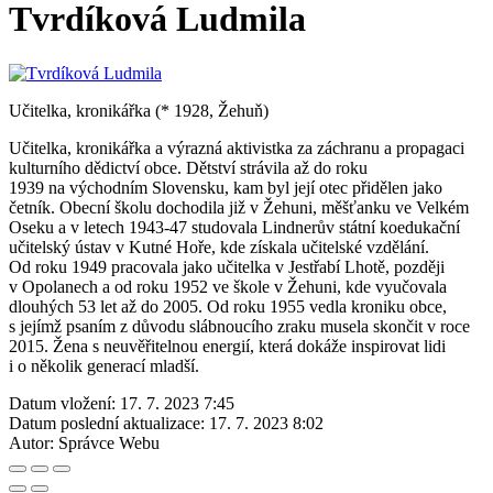
Tvrdíková Ludmila
Učitelka, kronikářka (* 1928, Žehuň)
Učitelka, kronikářka a výrazná aktivistka za záchranu a propagaci
kulturního dědictví obce. Dětství strávila až do roku
1939 na východním Slovensku, kam byl její otec přidělen jako
četník. Obecní školu dochodila již v Žehuni, měšťanku ve Velkém
Oseku a v letech 1943-47 studovala Lindnerův státní koedukační
učitelský ústav v Kutné Hoře, kde získala učitelské vzdělání.
Od roku 1949 pracovala jako učitelka v Jestřabí Lhotě, později
v Opolanech a od roku 1952 ve škole v Žehuni, kde vyučovala
dlouhých 53 let až do 2005. Od roku 1955 vedla kroniku obce,
s jejímž psaním z důvodu slábnoucího zraku musela skončit v roce
2015. Žena s neuvěřitelnou energií, která dokáže inspirovat lidi
i o několik generací mladší.
Datum vložení:
17. 7. 2023 7:45
Datum poslední aktualizace:
17. 7. 2023 8:02
Autor:
Správce Webu