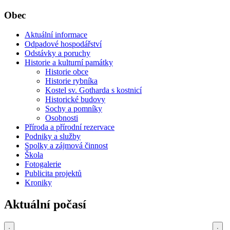
Obec
Aktuální informace
Odpadové hospodářství
Odstávky a poruchy
Historie a kulturní památky
Historie obce
Historie rybníka
Kostel sv. Gotharda s kostnicí
Historické budovy
Sochy a pomníky
Osobnosti
Příroda a přírodní rezervace
Podniky a služby
Spolky a zájmová činnost
Škola
Fotogalerie
Publicita projektů
Kroniky
Aktuální počasí