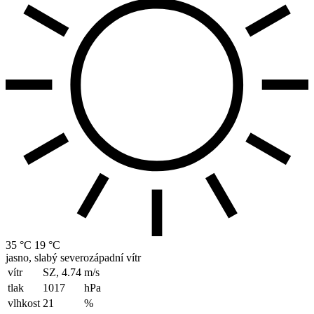
35 °C
19 °C
jasno, slabý severozápadní vítr
vítr
SZ, 4.74
m/s
tlak
1017
hPa
vlhkost
21
%