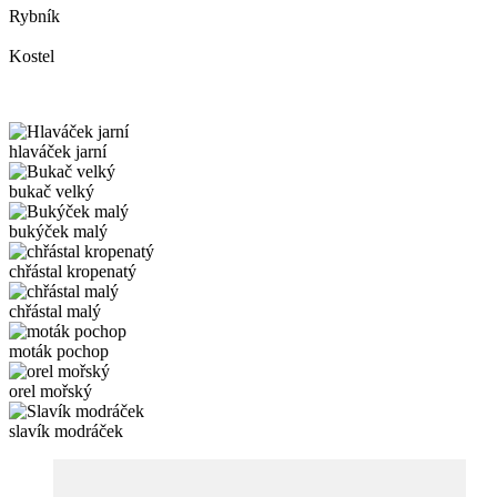
Rybník
Kostel
hlaváček jarní
bukač velký
bukýček malý
chřástal kropenatý
chřástal malý
moták pochop
orel mořský
slavík modráček