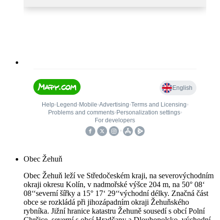
Obec Žehuň
Obec Žehuň leží ve Středočeském kraji, na severovýchodním
okraji okresu Kolín, v nadmořské výšce 204 m, na 50° 08‘
08‘‘severní šířky a 15° 17‘ 29‘‘východní délky. Značná část
obce se rozkládá při jihozápadním okraji Žehuňského
rybníka. Jižní hranice katastru Žehuně sousedí s obcí Polní
Chrčice, severní s obcí Hradčany a Dlouhopolsko, východní