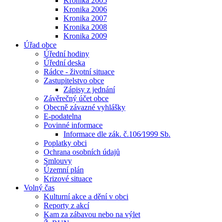
Kronika 2005
Kronika 2006
Kronika 2007
Kronika 2008
Kronika 2009
Úřad obce
Úřední hodiny
Úřední deska
Rádce - životní situace
Zastupitelstvo obce
Zápisy z jednání
Závěrečný účet obce
Obecně závazné vyhlášky
E-podatelna
Povinné informace
Informace dle zák. č.106⁄1999 Sb.
Poplatky obci
Ochrana osobních údajů
Smlouvy
Územní plán
Krizové situace
Volný čas
Kulturní akce a dění v obci
Reporty z akcí
Kam za zábavou nebo na výlet