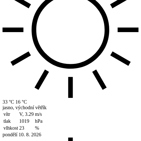
33 °C
16 °C
jasno, východní větřík
vítr
V, 3.29
m/s
tlak
1019
hPa
vlhkost
23
%
pondělí 10. 8. 2026