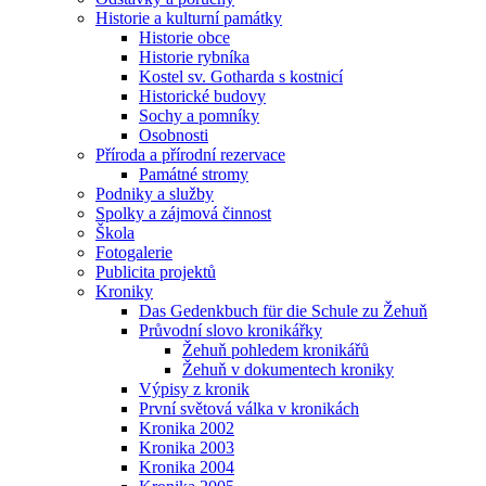
Historie a kulturní památky
Historie obce
Historie rybníka
Kostel sv. Gotharda s kostnicí
Historické budovy
Sochy a pomníky
Osobnosti
Příroda a přírodní rezervace
Památné stromy
Podniky a služby
Spolky a zájmová činnost
Škola
Fotogalerie
Publicita projektů
Kroniky
Das Gedenkbuch für die Schule zu Žehuň
Průvodní slovo kronikářky
Žehuň pohledem kronikářů
Žehuň v dokumentech kroniky
Výpisy z kronik
První světová válka v kronikách
Kronika 2002
Kronika 2003
Kronika 2004