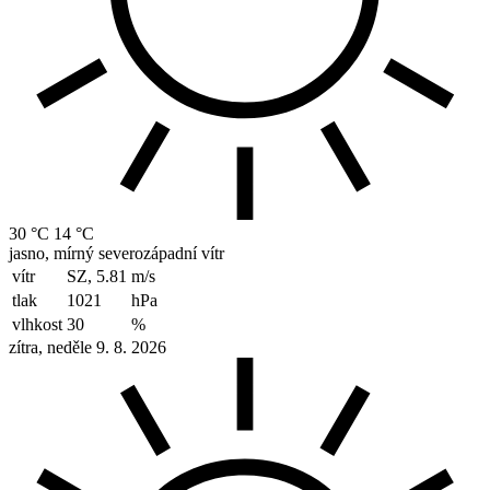
30 °C
14 °C
jasno, mírný severozápadní vítr
vítr
SZ, 5.81
m/s
tlak
1021
hPa
vlhkost
30
%
zítra, neděle 9. 8. 2026