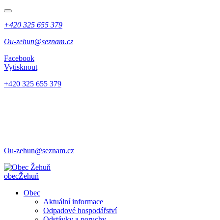
+420 325 655 379
Ou-zehun@seznam.cz
Facebook
Vytisknout
+420 325 655 379
Ou-zehun@seznam.cz
obec
Žehuň
Obec
Aktuální informace
Odpadové hospodářství
Odstávky a poruchy