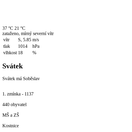
37 °C
21 °C
zataženo, mírný severní vítr
vítr
S, 5.85
m/s
tlak
1014
hPa
vlhkost
18
%
Svátek
Svátek má
Soběslav
1. zmínka - 1137
440 obyvatel
MŠ a ZŠ
Kostnice