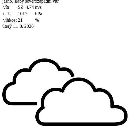
jasno, slabý severozápadní vítr
vítr
SZ, 4.74
m/s
tlak
1017
hPa
vlhkost
21
%
úterý 11. 8. 2026