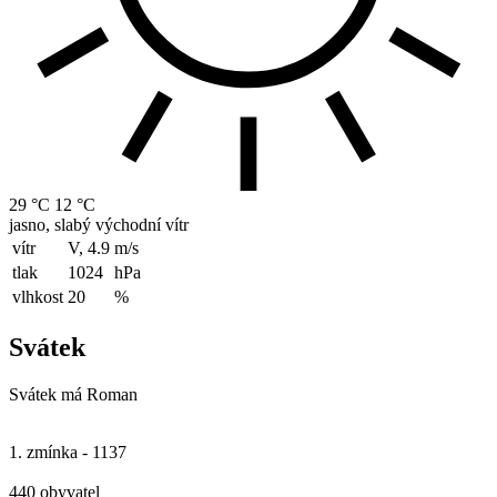
29 °C
12 °C
jasno, slabý východní vítr
vítr
V, 4.9
m/s
tlak
1024
hPa
vlhkost
20
%
Svátek
Svátek má
Roman
1. zmínka - 1137
440 obyvatel