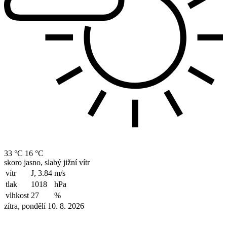
33 °C
16 °C
skoro jasno, slabý jižní vítr
vítr
J, 3.84
m/s
tlak
1018
hPa
vlhkost
27
%
zítra, pondělí 10. 8. 2026