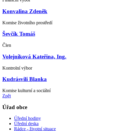
Konvalina Zdeněk
Komise životního prostředí
Ševčík Tomáš
Člen
Volejníková Kateřina, Ing.
Kontrolní výbor
Kudrásvili Blanka
Komise kulturní a sociální
Zpět
Úřad obce
Úřední hodiny
Úřední deska
Rádce - životní situace