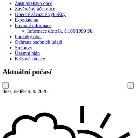
Zastupitelstvo obce
Závěrečný účet obce
Obecně závazné vyhlášky
E-podatelna
Povinné informace
Informace dle zák. č.106⁄1999 Sb.
Poplatky obci
Ochrana osobních údajů
Smlouvy
Územní plán
Krizové situace
Aktuální počasí
dnes, neděle 9. 8. 2026