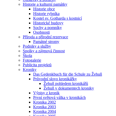
Historie a kulturní památky
Historie obce
Historie rybníka
Kostel sv. Gotharda s kostnicí
Historické budovy
Sochy a pomníky
Osobnosti
Příroda a přírodní rezervace
Památné stromy
Podniky a služby
Spolky a zájmová činnost
Škola
Fotogalerie
Publicita projektů
Kroniky
Das Gedenkbuch für die Schule zu Žehuň
Průvodní slovo kronikářky
Žehuň pohledem kronikářů
Žehuň v dokumentech kroniky
Výpisy z kronik
První světová válka v kronikách
Kronika 2002
Kronika 2003
Kronika 2004