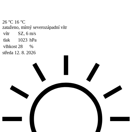
26 °C
16 °C
zataženo, mírný severozápadní vítr
vítr
SZ, 6
m/s
tlak
1023
hPa
vlhkost
28
%
středa 12. 8. 2026