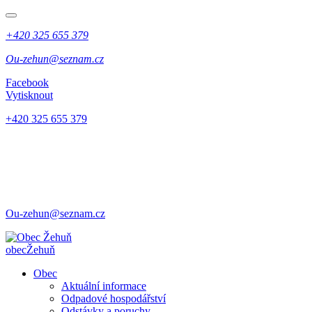
+420 325 655 379
Ou-zehun@seznam.cz
Facebook
Vytisknout
+420 325 655 379
Ou-zehun@seznam.cz
obec
Žehuň
Obec
Aktuální informace
Odpadové hospodářství
Odstávky a poruchy