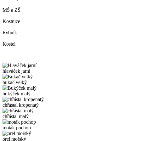
MŠ a ZŠ
Kostnice
Rybník
Kostel
hlaváček jarní
bukač velký
bukýček malý
chřástal kropenatý
chřástal malý
moták pochop
orel mořský