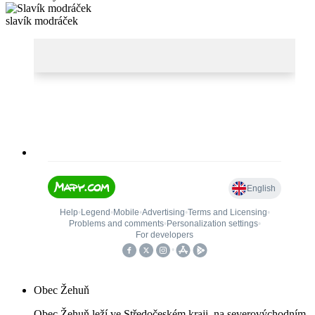
slavík modráček
Obec Žehuň
Obec Žehuň leží ve Středočeském kraji, na severovýchodním