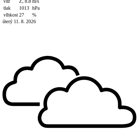
vítr
Z, 8.8
m/s
tlak
1013
hPa
vlhkost
27
%
úterý 11. 8. 2026