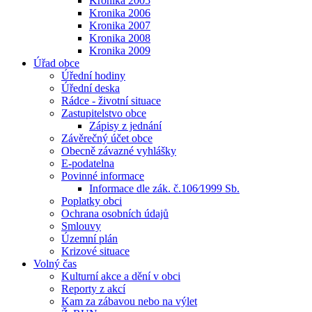
Kronika 2005
Kronika 2006
Kronika 2007
Kronika 2008
Kronika 2009
Úřad obce
Úřední hodiny
Úřední deska
Rádce - životní situace
Zastupitelstvo obce
Zápisy z jednání
Závěrečný účet obce
Obecně závazné vyhlášky
E-podatelna
Povinné informace
Informace dle zák. č.106⁄1999 Sb.
Poplatky obci
Ochrana osobních údajů
Smlouvy
Územní plán
Krizové situace
Volný čas
Kulturní akce a dění v obci
Reporty z akcí
Kam za zábavou nebo na výlet