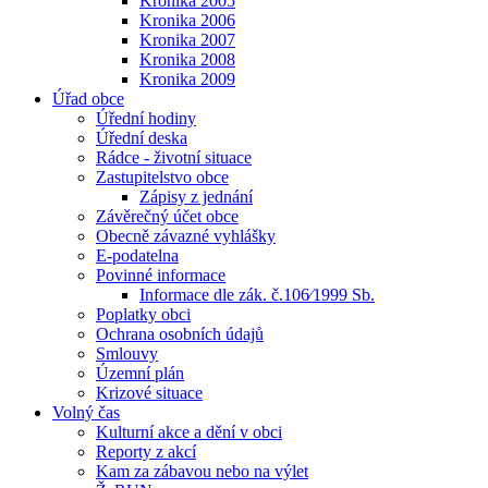
Kronika 2005
Kronika 2006
Kronika 2007
Kronika 2008
Kronika 2009
Úřad obce
Úřední hodiny
Úřední deska
Rádce - životní situace
Zastupitelstvo obce
Zápisy z jednání
Závěrečný účet obce
Obecně závazné vyhlášky
E-podatelna
Povinné informace
Informace dle zák. č.106⁄1999 Sb.
Poplatky obci
Ochrana osobních údajů
Smlouvy
Územní plán
Krizové situace
Volný čas
Kulturní akce a dění v obci
Reporty z akcí
Kam za zábavou nebo na výlet