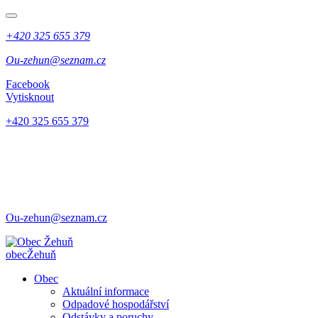
+420 325 655 379
Ou-zehun@seznam.cz
Facebook
Vytisknout
+420 325 655 379
Ou-zehun@seznam.cz
obec
Žehuň
Obec
Aktuální informace
Odpadové hospodářství
Odstávky a poruchy