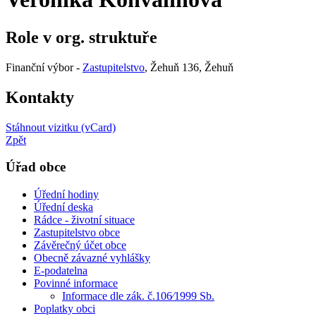
Role v org. struktuře
Finanční výbor -
Zastupitelstvo
, Žehuň 136, Žehuň
Kontakty
Stáhnout vizitku (vCard)
Zpět
Úřad obce
Úřední hodiny
Úřední deska
Rádce - životní situace
Zastupitelstvo obce
Závěrečný účet obce
Obecně závazné vyhlášky
E-podatelna
Povinné informace
Informace dle zák. č.106⁄1999 Sb.
Poplatky obci