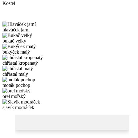
Kostel
hlaváček jarní
bukač velký
bukýček malý
chřástal kropenatý
chřástal malý
moták pochop
orel mořský
slavík modráček