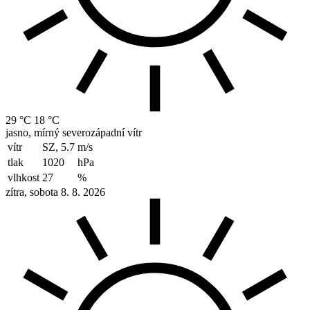
29 °C
18 °C
jasno, mírný severozápadní vítr
vítr
SZ, 5.7
m/s
tlak
1020
hPa
vlhkost
27
%
zítra, sobota 8. 8. 2026