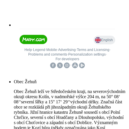
Obec Žehuň
Obec Žehuň leží ve Středočeském kraji, na severovýchodním
okraji okresu Kolín, v nadmořské výšce 204 m, na 50° 08‘
08‘‘severní šířky a 15° 17‘ 29‘‘východní délky. Značná část
obce se rozkládá při jihozápadním okraji Žehuňského
rybníka. Jižní hranice katastru Žehuně sousedí s obcí Polní
Chrčice, severní s obcí Hradčany a Dlouhopolsko, východní
s obcí Choťovice a západní s obcí Dobšice. Významným
bodem je Kozí hůra (někdy označována jako Kosí