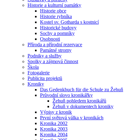
Historie a kulturní památky
Historie obce
Historie rybníka
Kostel sv. Gotharda s kostnicí
Historické budovy
Sochy a pomníky
Osobnosti
Příroda a přírodní rezervace
Památné stromy
Podniky a služby
Spolky a zájmová činnost
Škola
Fotogalerie
Publicita projektů
Kroniky
Das Gedenkbuch für die Schule zu Žehuň
Průvodní slovo kronikářky
Žehuň pohledem kronikářů
Žehuň v dokumentech kroniky
Výpisy z kronik
První světová válka v kronikách
Kronika 2002
Kronika 2003
Kronika 2004