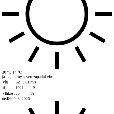
30 °C
14 °C
jasno, mírný severozápadní vítr
vítr
SZ, 5.81
m/s
tlak
1021
hPa
vlhkost
30
%
neděle 9. 8. 2026