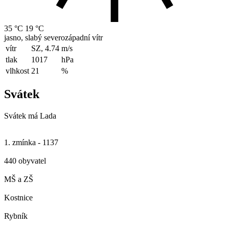
35 °C
19 °C
jasno, slabý severozápadní vítr
vítr
SZ, 4.74
m/s
tlak
1017
hPa
vlhkost
21
%
Svátek
Svátek má
Lada
1. zmínka - 1137
440 obyvatel
MŠ a ZŠ
Kostnice
Rybník