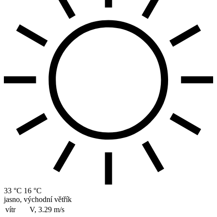
33 °C
16 °C
jasno, východní větřík
vítr
V, 3.29
m/s