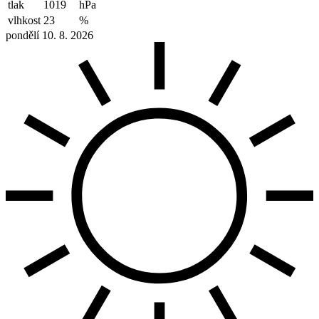
tlak
1019
hPa
vlhkost
23
%
pondělí 10. 8. 2026